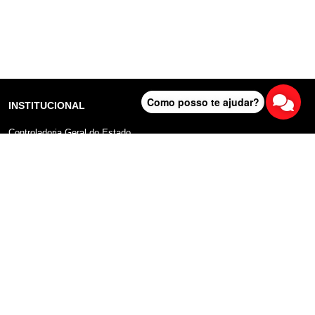
Como posso te ajudar?
INSTITUCIONAL
Controladoria Geral do Estado
Radar Anticorrupção
Portal da Transparência
Lei Geral de Proteção de Dados (LGPD)
Comunicação
DADOS ABERTOS
Sobre o Portal
Manual do Usuário