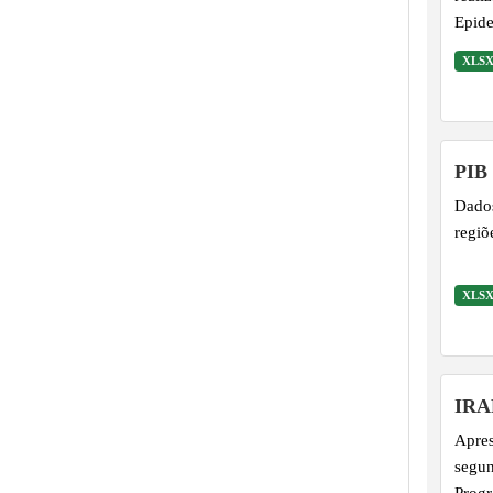
Epide
XLS
PIB
Dados
regiõ
XLS
IRA
Apres
segun
Progr