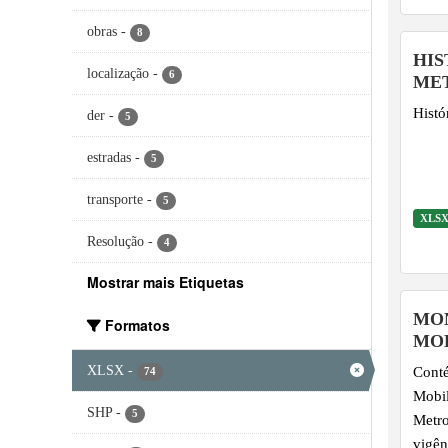
obras
-
8
HIS
localização
-
6
MET
-202
Histó
der
-
5
estradas
-
5
transporte
-
5
XLS
Resolução
-
4
Mostrar mais Etiquetas
MO
Formatos
MOB
INT
XLSX
-
Conté
74
Mobil
SHP
-
5
Metro
vigên