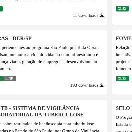
X
XLSX
11 downloads
AS - DER/SP
FOME
 pertencentes ao programa São Paulo pra Toda Obra,
Relação 
isam melhorar a vida do cidadão com infraestrutura e
incentiv
ança viária, geração de empregos e desenvolvimento
projetos 
ômico.
fomento 
X
LINK
XLSX
193 downloads
 DE VIGILÂNCIA
SELO 
BORATORIAL DA TUBERCULOSE
O Progra
 sobre resultados de baciloscopia para tuberbulose
Estado d
zadas no Estado de São Paulo, por Grupo de Vigilância
como obj