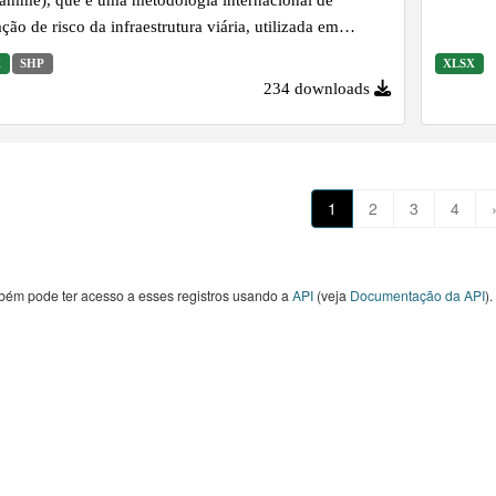
ação de risco da infraestrutura viária, utilizada em
sos países para identificar e reduzir o risco de mortes e
X
SHP
XLSX
os graves no trânsito.
234 downloads
1
2
3
4
bém pode ter acesso a esses registros usando a
API
(veja
Documentação da API
).