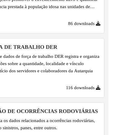
ência prestada à população idosa nas unidades de
linhado às diretrizes da Organização Mundial da
os Objetivos de Desenvolvimento Sustentável e à
86 downloads
o Envelhecimento Saudável, o programa incentiva a
e práticas integradas, multidisciplinares e contínuas
do à pessoa idosa, contribuindo para a melhoria da
A DE TRABALHO DER
e dos serviços e para a promoção de um
e dados de força de trabalho DER registra e organiza
imento com autonomia,...
ões sobre a quantidade, localidade e vínculo
ício dos servidores e colaboradores da Autarquia
116 downloads
ÃO DE OCORRÊNCIAS RODOVIÁRIAS
a os dados relacionados a ocorrências rodoviárias,
 sinistros, panes, entre outros.