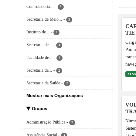
Controladoria...
-
5
Secretaria de Meio...
-
5
CAR
Instituto de...
-
TIE
3
Carga
Secretaria de...
-
3
Paraná A Hidrovia Tietê-Paraná é o princi
transpo
Faculdade de...
-
2
naveg
Secretaria da...
-
Grand
2
XLS
Estad
Secretaria da Saúde
-
2
(trec
Dour
Mostrar mais Organizações
VO
Grupos
TRA
Númer
Administração Pública
-
7
Siste
Assistência Social
-
Litor
3