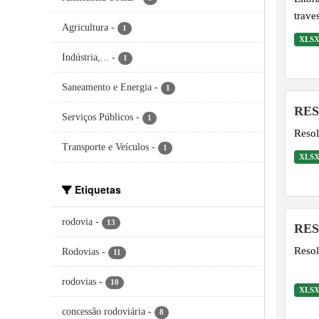
trave
Agricultura
-
1
Sebas
XLS
Canan
Indústria,...
-
1
Canan
do ti
Saneamento e Energia
-
1
para 
RES
Serviços Públicos
-
lanch
1
Reso
aos d
Transporte e Veículos
-
1
XLS
Etiquetas
rodovia
-
13
RES
Reso
Rodovias
-
11
rodovias
-
10
XLS
concessão rodoviária
-
8