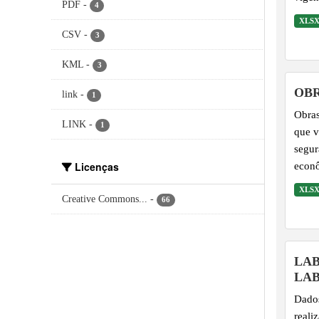
PDF
-
4
XLS
CSV
-
3
KML
-
3
OBR
link
-
1
Obras
LINK
-
1
que v
segur
Licenças
econ
XLS
Creative Commons...
-
66
LABTB - SISTEMA
LA
Dados
reali