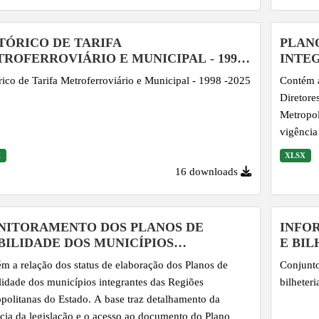
TÓRICO DE TARIFA
PLAN
ROFERROVIÁRIO E MUNICIPAL - 1998
INTE
5
rico de Tarifa Metroferroviário e Municipal - 1998 -2025
Contém a
Diretore
Metropol
vigência
X
XLSX
16 downloads
NITORAMENTO DOS PLANOS DE
INFO
ILIDADE DOS MUNICÍPIOS
E BI
EGRANTES DAS...
ESTRA
m a relação dos status de elaboração dos Planos de
Conjunto
idade dos municípios integrantes das Regiões
bilheter
politanas do Estado. A base traz detalhamento da
cia da legislação e o acesso ao documento do Plano