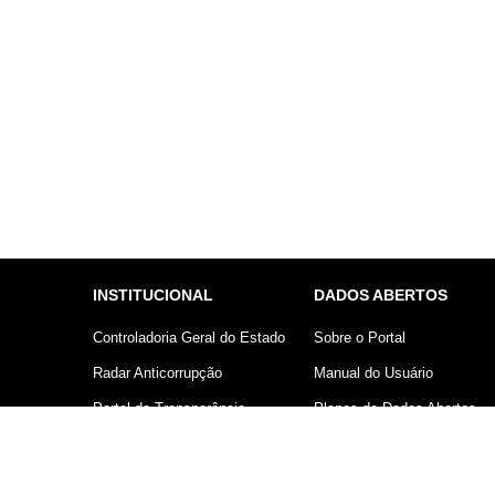
INSTITUCIONAL
DADOS ABERTOS
Controladoria Geral do Estado
Sobre o Portal
Radar Anticorrupção
Manual do Usuário
Portal da Transparência
Planos de Dados Abertos
Lei Geral de Proteção de
Declaração sobre uso de
Dados (LGPD)
Cookies