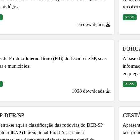
miológica
a assist
saúde. A
X
XLSX
Saúde, a
16 downloads
Década d
adoção d
no cuida
FORÇ
qualidad
 do Produto Interno Bruto (PIB) do Estado de SP, suas
A base d
envelhec
es e municípios.
informaç
empregat
X
XLSX
1068 downloads
P DER/SP
GEST
enta-se aqui a classificação das rodovias do DER-SP
Apresent
do o iRAP (International Road Assessment
tais como
amme), que é uma metodologia internacional de