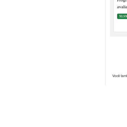
avali
diver
XLS
ferid
Você tam