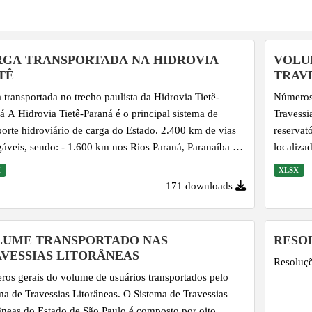
GA TRANSPORTADA NA HIDROVIA
VOLU
TÊ
TRAV
 transportada no trecho paulista da Hidrovia Tietê-
Números 
pal sistema de
Travessi
rte hidroviário de carga do Estado. 2.400 km de vias
reservat
áveis, sendo: - 1.600 km nos Rios Paraná, Paranaíba e
localiza
e, administrada pelo Governo Federal. - 800 km no
Serra, n
X
XLSX
o de São Paulo, administrada pelo Governo Estadual
Em relaç
171 downloads
hos navegáveis dos rios Tietê, Piracicaba e São José dos
pedestre
ados)
que util
aqueles 
LUME TRANSPORTADO NAS
RESOL
os númer
VESSIAS LITORÂNEAS
Resoluç
caminhõe
os gerais do volume de usuários transportados pelo
ma de Travessias Litorâneas. O Sistema de Travessias
âneas do Estado de São Paulo é composto por oito