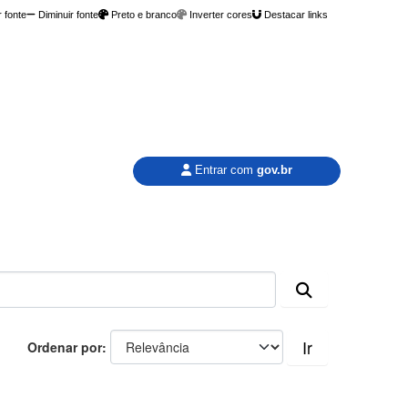
 fonte
Diminuir fonte
Preto e branco
Inverter cores
Destacar links
Entrar com
gov.br
Ir
Ordenar por