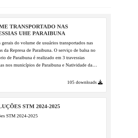
ME TRANSPORTADO NAS
ESSIAS UHE PARAIBUNA
gerais do volume de usuários transportados nas
as da Represa de Paraibuna. O serviço de balsa no
ório de Paraibuna é realizado em 3 travessias
das nos municípios de Paraibuna e Natividade da
a região do Vale do Paraíba, no Estado de São Paulo.
ão aos dados, esclarecemos que o número de
105 downloads
s informado refere-se exclusivamente aos usuários
izam a travessia a pé, não sendo contabilizados
que estão no interior dos veículos. Da mesma forma,
UÇÕES STM 2024-2025
os registrados para automóveis, motocicletas,
ões STM 2024-2025
s, ônibus e bicicletas...