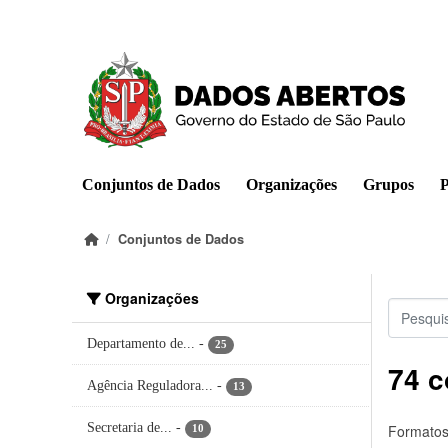
Pular para o conteúdo principal
Conjuntos de Dados
Organizações
Grupos
P
Conjuntos de Dados
Organizações
Departamento de...
-
25
74 c
Agência Reguladora...
-
13
Secretaria de...
-
Formatos
10