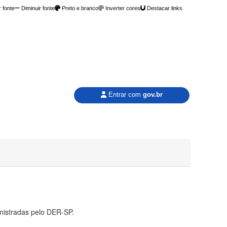
 fonte
Diminuir fonte
Preto e branco
Inverter cores
Destacar links
Entrar com
gov.br
inistradas pelo DER-SP.