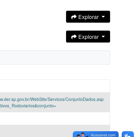
Explorar
Explorar
ww.der.sp.gov.br/WebSite/Servicos/ConjuntoDados.asp
tivos_Rodoviarios&conjunto=