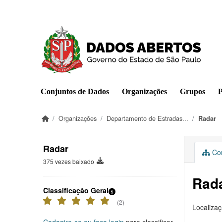
Pular para o conteúdo principal
Conjuntos de Dados
Organizações
Grupos
P
Organizações
Departamento de Estradas...
Radar
Radar
Con
375 vezes baixado
Rad
Classificação Geral
(2)
Localizaç
Cadastre-se ou faça login
para classificar