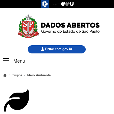
Pular para o conteúdo principal
Entrar com
gov.br
Menu
Grupos
Meio Ambiente