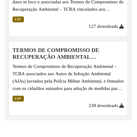
dano in loco e associadas aos Termos de Compromisso de
Recuperação Ambiental – TCRA vinculados aos
processos de Autos de Infração Ambiental lavrados pela
CSV
Polícia Militar Ambiental, que envolvem o plantio ou a
127 downloads
regeneração natural da vegetação nativa.
TERMOS DE COMPROMISSO DE
RECUPERAÇÃO AMBIENTAL
VINCULADOS A AIAS
Termos de Compromisso de Recuperação Ambiental –
TCRA associados aos Autos de Infração Ambiental
(AIAs) lavrados pela Polícia Militar Ambiental, e firmados
com os cidadãos autuados para adoção de medidas para
reparação, regularização, prevenção ou mitigação de
CSV
danos ambientais ou conversão de multas em serviços
238 downloads
ambientais.