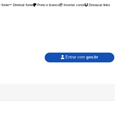
 fonte
Diminuir fonte
Preto e branco
Inverter cores
Destacar links
Entrar com
gov.br