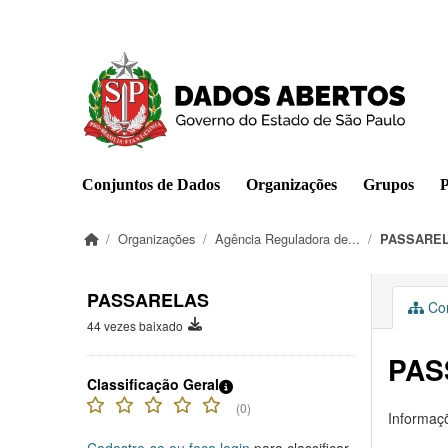
Pular para o conteúdo principal
Conjuntos de Dados
Organizações
Grupos
P
Organizações
Agência Reguladora de...
PASSARE
PASSARELAS
Con
44 vezes baixado
PAS
Classificação Geral
(0)
Informaçõ
Cadastre-se ou faça login
para classificar