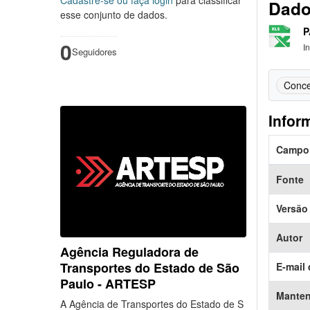
Dado
esse conjunto de dados.
P
0
I
Seguidores
Conce
Infor
Campo
Fonte
Versão
Autor
Agência Reguladora de
Transportes do Estado de São
E-mail 
Paulo - ARTESP
Mante
A Agência de Transportes do Estado de S