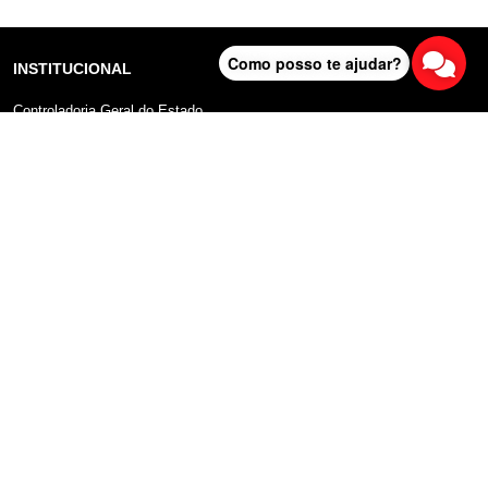
Como posso te ajudar?
INSTITUCIONAL
Controladoria Geral do Estado
Radar Anticorrupção
Portal da Transparência
Lei Geral de Proteção de Dados (LGPD)
Comunicação
DADOS ABERTOS
Sobre o Portal
Manual do Usuário
Planos de Dados Abertos
Declaração sobre uso de Cookies