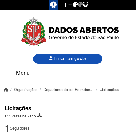
Pular para o conteúdo principal
Entrar com
gov.br
Menu
Organizações
Departamento de Estradas...
Licitações
Licitações
144 vezes baixado
1
Seguidores