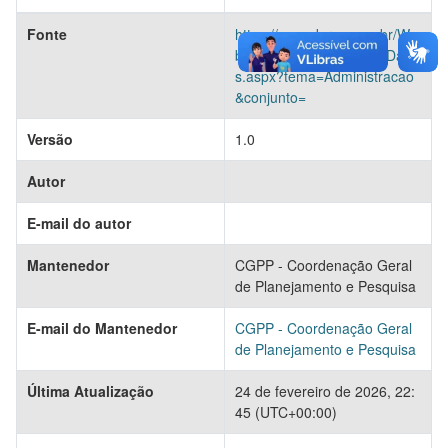
Fonte
https://www.der.sp.gov.br/We
bSite/Servicos/ConjuntoDado
s.aspx?tema=Administracao
&conjunto=
Versão
1.0
Autor
E-mail do autor
Mantenedor
CGPP - Coordenação Geral
de Planejamento e Pesquisa
E-mail do Mantenedor
CGPP - Coordenação Geral
de Planejamento e Pesquisa
Última Atualização
24 de fevereiro de 2026, 22:
45 (UTC+00:00)