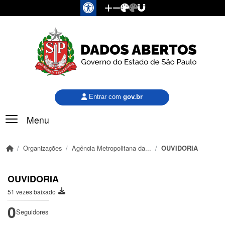
Pular para o conteúdo principal
Entrar com
gov.br
Menu
Organizações
Agência Metropolitana da...
OUVIDORIA
OUVIDORIA
51 vezes baixado
0
Seguidores