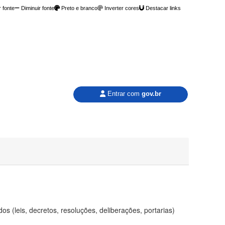
 fonte
Diminuir fonte
Preto e branco
Inverter cores
Destacar links
Entrar com
gov.br
 (leis, decretos, resoluções, deliberações, portarias)