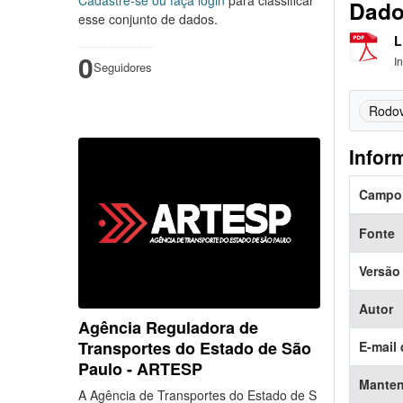
Dado
esse conjunto de dados.
L
0
I
Seguidores
Rodov
Infor
Campo
Fonte
Versão
Autor
Agência Reguladora de
Transportes do Estado de São
E-mail 
Paulo - ARTESP
Mante
A Agência de Transportes do Estado de S