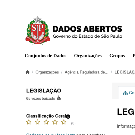
Pular para o conteúdo principal
Conjuntos de Dados
Organizações
Grupos
P
Organizações
Agência Reguladora de...
LEGISLAÇ
LEGISLAÇÃO
Con
65 vezes baixado
LEG
Classificação Geral
(0)
Informaçõ
Cadastre-se ou faça login
para classificar