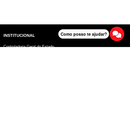
Como posso te ajudar?
INSTITUCIONAL
Controladoria Geral do Estado
Radar Anticorrupção
Portal da Transparência
Lei Geral de Proteção de Dados (LGPD)
Comunicação
DADOS ABERTOS
Sobre o Portal
Manual do Usuário