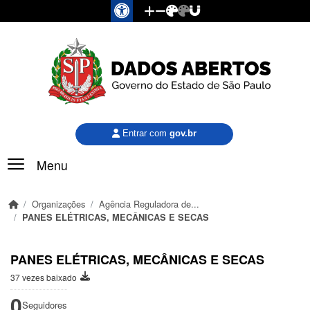
Pular para o conteúdo principal
Entrar com
gov.br
Menu
Organizações
Agência Reguladora de...
PANES ELÉTRICAS, MECÂNICAS E SECAS
PANES ELÉTRICAS, MECÂNICAS E SECAS
37 vezes baixado
0
Seguidores