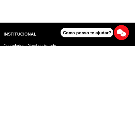
Como posso te ajudar?
INSTITUCIONAL
Controladoria Geral do Estado
Radar Anticorrupção
Portal da Transparência
Lei Geral de Proteção de Dados (LGPD)
Comunicação
DADOS ABERTOS
Sobre o Portal
Manual do Usuário
Planos de Dados Abertos