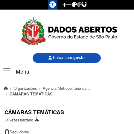
Pular para o conteúdo principal
Entrar com
gov.br
Menu
Organizações
Agência Metropolitana da...
CÂMARAS TEMÁTICAS
CÂMARAS TEMÁTICAS
54 vezes baixado
0
Seguidores