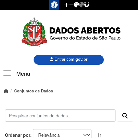
Pular para o conteúdo principal
Entrar com
gov.br
Menu
Conjuntos de Dados
Ir
Ordenar por