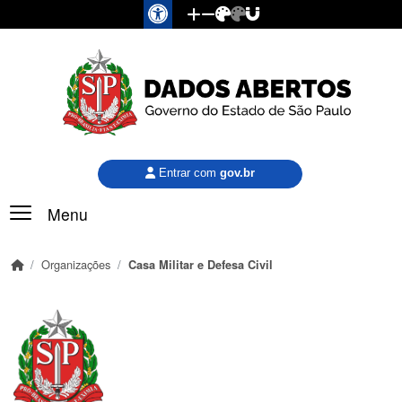
Pular para o conteúdo principal
Entrar com
gov.br
Menu
Organizações
Casa Militar e Defesa Civil