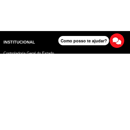
Como posso te ajudar?
INSTITUCIONAL
Controladoria Geral do Estado
Radar Anticorrupção
Portal da Transparência
Lei Geral de Proteção de Dados (LGPD)
Comunicação
DADOS ABERTOS
Sobre o Portal
Manual do Usuário