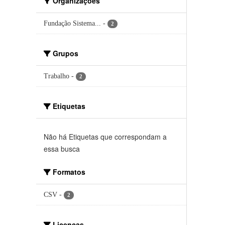
Organizações
Fundação Sistema...
-
2
Grupos
Trabalho
-
2
Etiquetas
Não há Etiquetas que correspondam a
essa busca
Formatos
CSV
-
2
Licenças