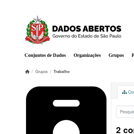
Pular para o conteúdo principal
Conjuntos de Dados
Organizações
Grupos
P
Grupos
Trabalho
Con
2 co