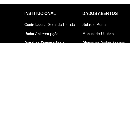
INSTITUCIONAL
DADOS ABERTOS
Controladoria Geral do Estado
Sobre o Portal
Radar Anticorrupção
Manual do Usuário
Portal da Transparência
Planos de Dados Abertos
Lei Geral de Proteção de
Declaração sobre uso de
Dados (LGPD)
Cookies
Comunicação
Controladoria Geral do Estado d