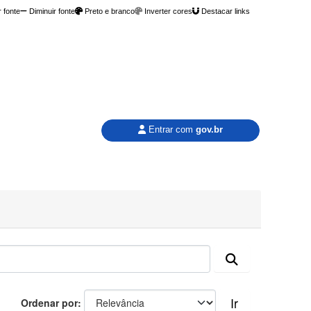
 fonte
Diminuir fonte
Preto e branco
Inverter cores
Destacar links
Entrar com
gov.br
Ir
Ordenar por