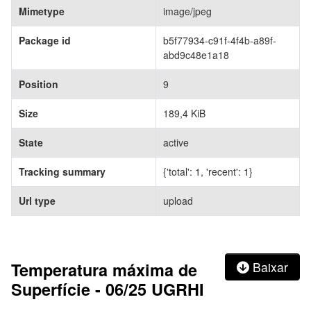
Mimetype
image/jpeg
Package id
b5f77934-c91f-4f4b-a89f-
abd9c48e1a18
Position
9
Size
189,4 KiB
State
active
Tracking summary
{'total': 1, 'recent': 1}
Url type
upload
Temperatura máxima de
Baixar
Superfície - 06/25 UGRHI