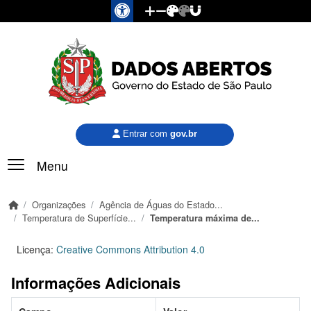
Pular para o conteúdo principal
Entrar com
gov.br
Menu
Organizações
Agência de Águas do Estado...
Temperatura de Superfície...
Temperatura máxima de...
Licença:
Creative Commons Attribution 4.0
Informações Adicionais