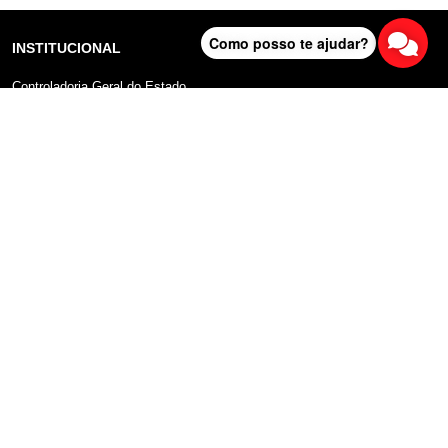
Como posso te ajudar?
INSTITUCIONAL
Controladoria Geral do Estado
Radar Anticorrupção
Portal da Transparência
Lei Geral de Proteção de Dados (LGPD)
Comunicação
DADOS ABERTOS
Sobre o Portal
Manual do Usuário
Planos de Dados Abertos
Declaração sobre uso de Cookies