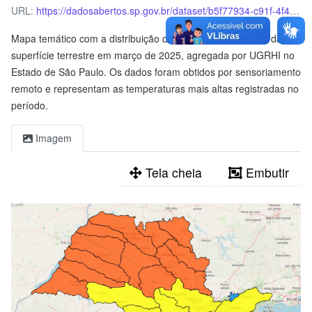
URL:
https://dadosabertos.sp.gov.br/dataset/b5f77934-c91f-4f4b-a89f-abd9c48e1a18/resource/73db82b5-68fe-447d-b631-f6f6ab3e804c/download/temperatura_max_ugrhi_junho25.jpg
Mapa temático com a distribuição da temperatura máxima da
superfície terrestre em março de 2025, agregada por UGRHI no
Estado de São Paulo. Os dados foram obtidos por sensoriamento
remoto e representam as temperaturas mais altas registradas no
período.
Imagem
Tela cheia
Embutir