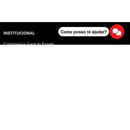
Como posso te ajudar?
INSTITUCIONAL
Controladoria Geral do Estado
Radar Anticorrupção
Portal da Transparência
Lei Geral de Proteção de Dados (LGPD)
Comunicação
DADOS ABERTOS
Sobre o Portal
Manual do Usuário
Planos de Dados Abertos