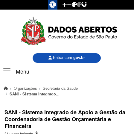
Pular para o conteúdo principal
Entrar com
gov.br
Menu
Organizações
Secretaria da Saúde
SANI - Sistema Integrado...
SANI - Sistema Integrado de Apoio a Gestão da
Coordenadoria de Gestão Orçamentária e
Financeira
31 vezes baixado