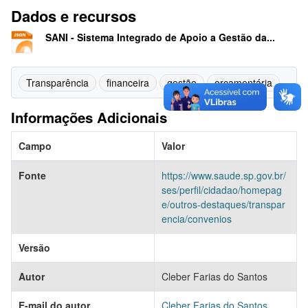
Dados e recursos
SANI - Sistema Integrado de Apoio a Gestão da...
Transparência
financeira
gestão
orçamentária
Informações Adicionais
Campo
Valor
Fonte
https://www.saude.sp.gov.br/
ses/perfil/cidadao/homepag
e/outros-destaques/transpar
encia/convenios
Versão
Autor
Cleber Farias do Santos
E-mail do autor
Cleber Farias do Santos