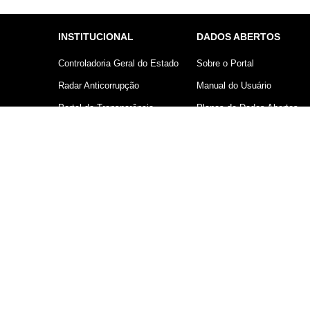
INSTITUCIONAL
DADOS ABERTOS
Controladoria Geral do Estado
Sobre o Portal
Radar Anticorrupção
Manual do Usuário
Portal da Transparência
Planos de Dados Abertos
Lei Geral de Proteção de
Declaração sobre uso de
Dados (LGPD)
Cookies
Comunicação
Controladoria Geral do Estado d