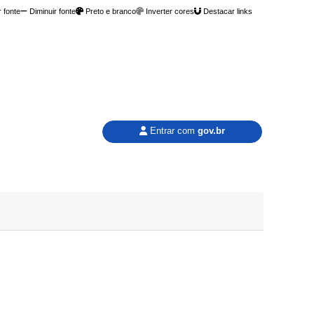
 fonte
Diminuir fonte
Preto e branco
Inverter cores
Destacar links
Entrar com
gov.br