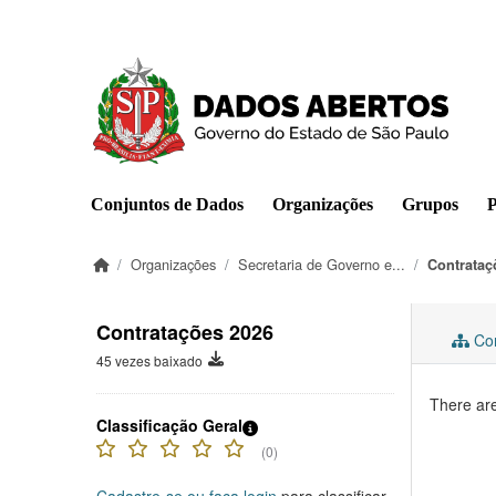
Pular para o conteúdo principal
Conjuntos de Dados
Organizações
Grupos
P
Organizações
Secretaria de Governo e...
Contrataç
Contratações 2026
Con
45 vezes baixado
There are
Classificação Geral
(0)
Cadastre-se ou faça login
para classificar