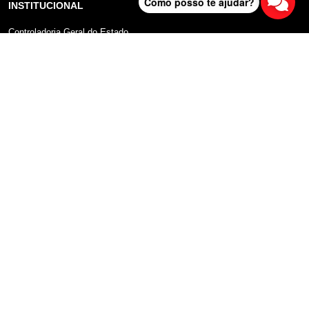
Como posso te ajudar?
INSTITUCIONAL
Controladoria Geral do Estado
Radar Anticorrupção
Portal da Transparência
Lei Geral de Proteção de Dados (LGPD)
Comunicação
DADOS ABERTOS
Sobre o Portal
Manual do Usuário
Planos de Dados Abertos
Declaração sobre uso de Cookies
FALA SP