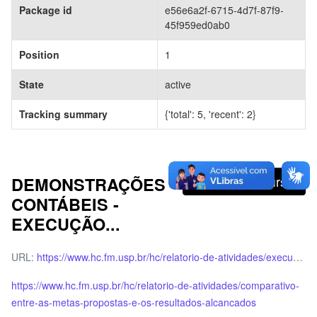
Package id
e56e6a2f-6715-4d7f-87f9-
45f959ed0ab0
Position
1
State
active
Tracking summary
{'total': 5, 'recent': 2}
DEMONSTRAÇÕES
Ir para recurso
CONTÁBEIS -
EXECUÇÃO...
URL:
https://www.hc.fm.usp.br/hc/relatorio-de-atividades/execucao-orcamentaria
https://www.hc.fm.usp.br/hc/relatorio-de-atividades/comparativo-
entre-as-metas-propostas-e-os-resultados-alcancados