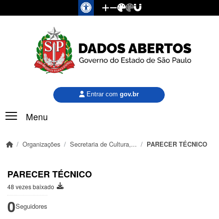
Pular para o conteúdo principal
Entrar com
gov.br
Menu
Organizações
Secretaria de Cultura,...
PARECER TÉCNICO
PARECER TÉCNICO
48 vezes baixado
0
Seguidores