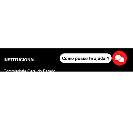
Como posso te ajudar?
INSTITUCIONAL
Controladoria Geral do Estado
Radar Anticorrupção
Portal da Transparência
Lei Geral de Proteção de Dados (LGPD)
Comunicação
DADOS ABERTOS