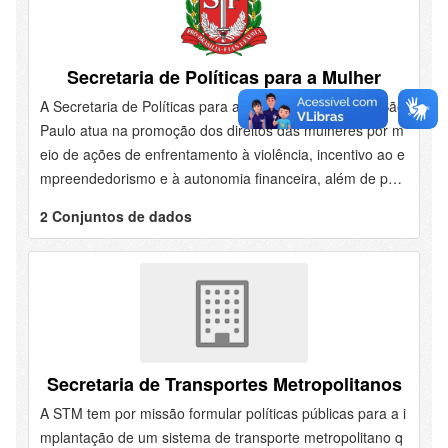
Secretaria de Políticas para a Mulher
A Secretaria de Políticas para a Mulher do Estado de São
Paulo atua na promoção dos direitos das mulheres por m
eio de ações de enfrentamento à violência, incentivo ao e
mpreendedorismo e à autonomia financeira, além de polít
icas de saúde e bem-estar. Também desenvolve program
2 Conjuntos de dados
as e eventos para ampliar a proteção, o acolhimento e a i
nclusão das mulheres em situação de vulnerabilidade.
Secretaria de Transportes Metropolitanos
A STM tem por missão formular políticas públicas para a i
mplantação de um sistema de transporte metropolitano q