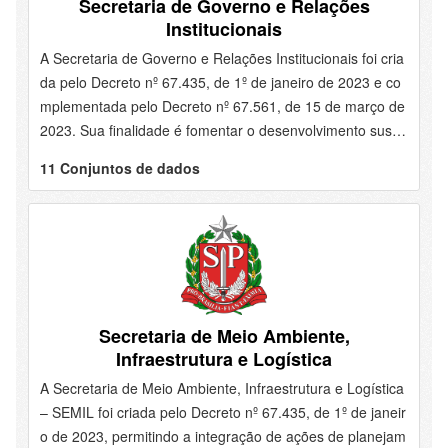
Secretaria de Governo e Relações
Institucionais
A Secretaria de Governo e Relações Institucionais foi cria
da pelo Decreto nº 67.435, de 1º de janeiro de 2023 e co
mplementada pelo Decreto nº 67.561, de 15 de março de
2023. Sua finalidade é fomentar o desenvolvimento suste
ntável do Estado de São Paulo por meio da articulação do
11 Conjuntos de dados
s municípios, promovendo políticas públicas que melhore
m a qualidade de vida da população paulista e construir r
elações republicanas com instituições nacionais, públicas
e privadas.
Secretaria de Meio Ambiente,
Infraestrutura e Logística
A Secretaria de Meio Ambiente, Infraestrutura e Logística
– SEMIL foi criada pelo Decreto nº 67.435, de 1º de janeir
o de 2023, permitindo a integração de ações de planejam