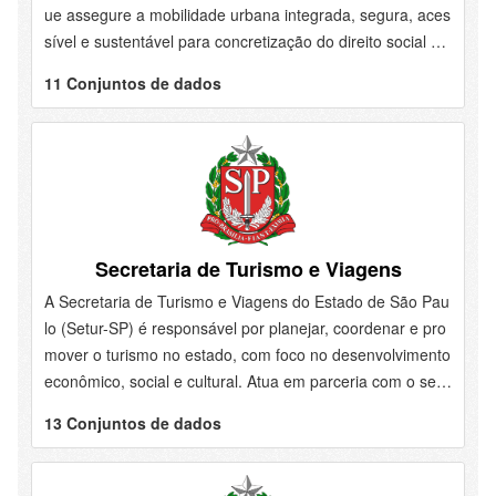
ue assegure a mobilidade urbana integrada, segura, aces
sível e sustentável para concretização do direito social do
acesso ao transporte. Suas competências, portanto, estã
11 Conjuntos de dados
o voltadas para o planejamento, a implementação, a oper
ação e a gestão das diretrizes e ações relacionadas ao tr
ansporte público metropolitano. O objetivo é garantir que
o transporte atenda as regiões metropolitanas e que o pla
nejamento desse serviço público considere a alta densida
de populacional e a conexão entre...
Secretaria de Turismo e Viagens
A Secretaria de Turismo e Viagens do Estado de São Pau
lo (Setur-SP) é responsável por planejar, coordenar e pro
mover o turismo no estado, com foco no desenvolvimento
econômico, social e cultural. Atua em parceria com o seto
r público e privado para transformar o turismo em motor d
13 Conjuntos de dados
e crescimento sustentável.