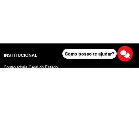
Como posso te ajudar?
INSTITUCIONAL
Controladoria Geral do Estado
Radar Anticorrupção
Portal da Transparência
Lei Geral de Proteção de Dados (LGPD)
Comunicação
DADOS ABERTOS
Sobre o Portal