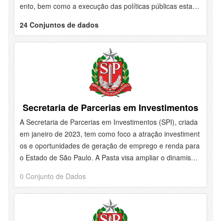
ento, bem como a execução das políticas públicas estadu
ais relacionadas ao meio ambiente, aos recursos hídricos
24 Conjuntos de dados
e expansão e melhoria do saneamento básico, à produçã
o de energia e a realização da mineração sustentável e a
qualidade da prestação de serviços logísticos e das rodov
ias estaduais. No intuito de atender a sua missão instituci
onal a SEMIL é composta por quatro subsecretarias corre
spondentes aos seus eixos de...
Secretaria de Parcerias em Investimentos
A Secretaria de Parcerias em Investimentos (SPI), criada
em janeiro de 2023, tem como foco a atração investiment
os e oportunidades de geração de emprego e renda para
o Estado de São Paulo. A Pasta visa ampliar o dinamism
o, a inovação e o empreendedorismo no Estado por meio
0 Conjunto de Dados
da desburocratização de projetos que farão a diferença n
o cotidiano de todos os paulistas, com foco na melhoria d
os serviços públicos prestados à população.