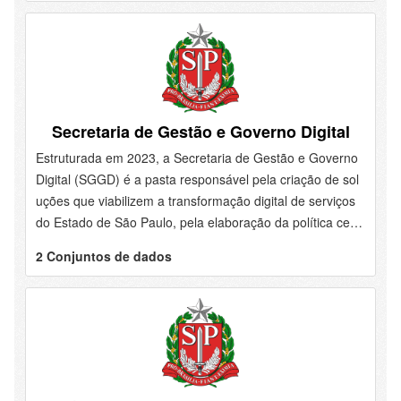
s, entendendo que o esporte deve ser acessível a todos d
esde a infância. Programas voltados para a iniciação esp
ortiva têm como objetivo não apenas descobrir novos tale
ntos, mas também proporcionar às crianças e jovens uma
formação completa, que inclui saúde,...
Secretaria de Gestão e Governo Digital
Estruturada em 2023, a Secretaria de Gestão e Governo
Digital (SGGD) é a pasta responsável pela criação de sol
uções que viabilizem a transformação digital de serviços
do Estado de São Paulo, pela elaboração da política centr
al de compras, gestão de recursos humanos, pelo desenv
2 Conjuntos de dados
olvimento de modelos organizacionais e pelas gestões do
patrimônio do Estado e dos arquivos públicos. Desenvolv
e soluções e práticas para tornar cada vez mais ágeis, di
gitais e transparentes a prestação dos serviços públicos.
Nosso principal objetivo é simplificar a vida do cidadão e
dos servidores públicos, e...