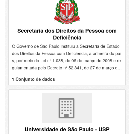
Secretaria dos Direitos da Pessoa com
Deficiência
O Governo de São Paulo instituiu a Secretaria de Estado
dos Direitos da Pessoa com Deficiência, a primeira do paí
s, por meio da Lei nº 1.038, de 06 de março de 2008 e re
gulamentada pelo Decreto nº 52.841, de 27 de março de
2008, data em que iniciou suas atividades. A pasta atua e
1 Conjunto de dados
m harmonia com as demais secretarias estaduais e prom
ove ações efetivas e interlocuções ativas com os 645 mu
nicípios paulistas. • Missão: garantir o acesso das pessoa
s com deficiência no Estado de São Paulo a todos os ben
s, produtos e serviços existentes na sociedade.
Universidade de São Paulo - USP