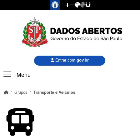
Pular para o conteúdo principal
Entrar com
gov.br
Menu
Grupos
Transporte e Veículos