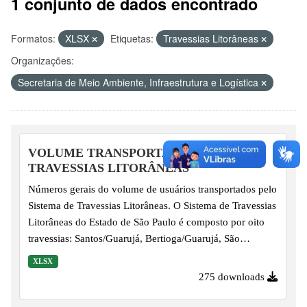
1 conjunto de dados encontrado
Formatos:
XLSX
Etiquetas:
Travessias Litorâneas
Organizações:
Secretaria de Meio Ambiente, Infraestrutura e Logística
VOLUME TRANSPORTADO NAS
TRAVESSIAS LITORÂNEAS
Números gerais do volume de usuários transportados pelo
Sistema de Travessias Litorâneas. O Sistema de Travessias
Litorâneas do Estado de São Paulo é composto por oito
travessias: Santos/Guarujá, Bertioga/Guarujá, São
Sebastião/Ilhabela, Iguape/Juréia, Cananéia/Ilha
XLSX
Comprida, Cananéia/Continente, Santos/Vicente de
275 downloads
Carvalho e Cananéia/Ariri. A travessia é feita por meio de
embarcações do tipo ferry-boat e lanchas. As primeiras