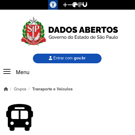
Pular para o conteúdo principal
Entrar com
gov.br
Menu
Grupos
Transporte e Veículos