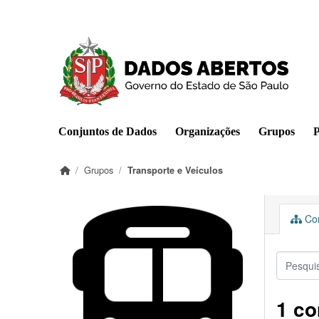
Pular para o conteúdo principal
Conjuntos de Dados
Organizações
Grupos
P
Grupos
Transporte e Veículos
Con
1 co