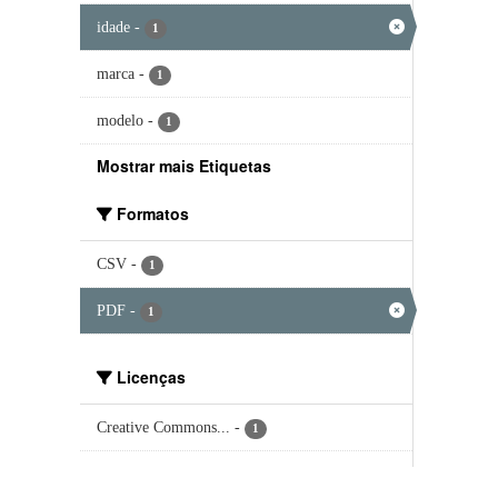
idade
-
1
marca
-
1
modelo
-
1
Mostrar mais Etiquetas
Formatos
CSV
-
1
PDF
-
1
Licenças
Creative Commons...
-
1