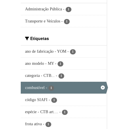
Administração Pública
-
1
Transporte e Veículos
-
1
Etiquetas
ano de fabricação - YOM
-
1
ano modelo - MY
-
1
categoria - CTB...
-
1
combustível
-
1
código SIAFI
-
1
espécie - CTB art....
-
1
frota ativa
-
1