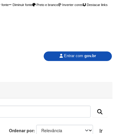
 fonte
Diminuir fonte
Preto e branco
Inverter cores
Destacar links
Entrar com
gov.br
Ir
Ordenar por