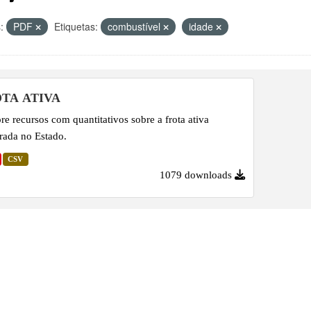
:
PDF
Etiquetas:
combustível
idade
TA ATIVA
re recursos com quantitativos sobre a frota ativa
trada no Estado.
CSV
1079 downloads