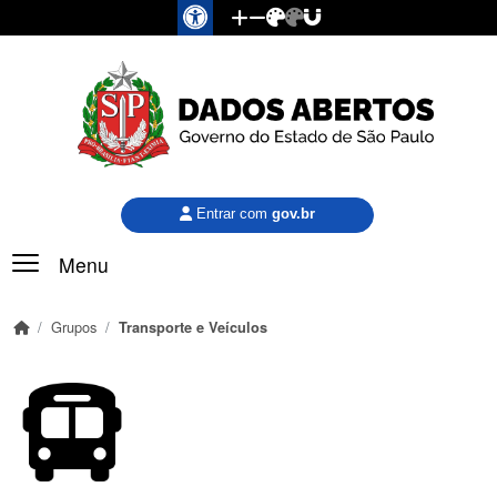
Pular para o conteúdo principal
Entrar com
gov.br
Menu
Grupos
Transporte e Veículos