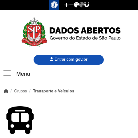
Pular para o conteúdo principal
Entrar com
gov.br
Menu
Grupos
Transporte e Veículos