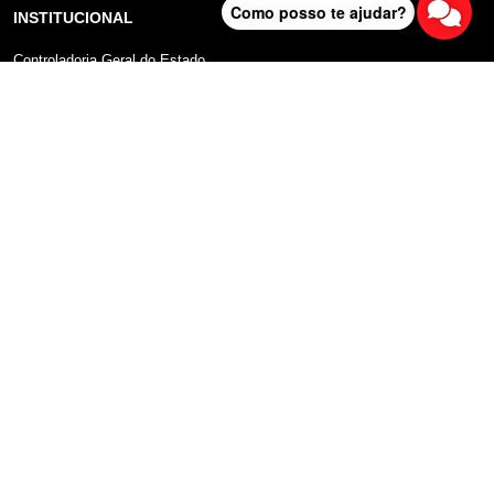
Como posso te ajudar?
INSTITUCIONAL
Controladoria Geral do Estado
Radar Anticorrupção
Portal da Transparência
Lei Geral de Proteção de Dados (LGPD)
Comunicação
DADOS ABERTOS
Sobre o Portal
Manual do Usuário
Planos de Dados Abertos
Declaração sobre uso de Cookies
FALA SP