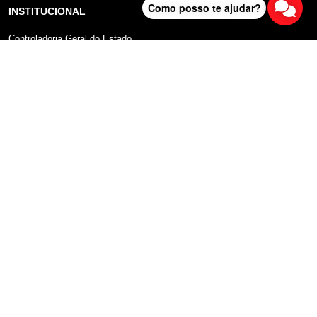
Como posso te ajudar?
INSTITUCIONAL
Controladoria Geral do Estado
Radar Anticorrupção
Portal da Transparência
Lei Geral de Proteção de Dados (LGPD)
Comunicação
DADOS ABERTOS
Sobre o Portal
Manual do Usuário
Planos de Dados Abertos
Declaração sobre uso de Cookies
FALA SP