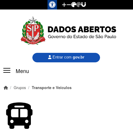
Pular para o conteúdo principal
Entrar com
gov.br
Menu
Grupos
Transporte e Veículos