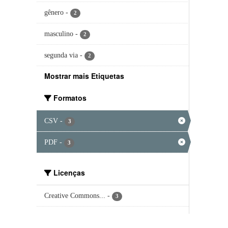
gênero
-
2
masculino
-
2
segunda via
-
2
Mostrar mais Etiquetas
Formatos
CSV
-
3
PDF
-
3
Licenças
Creative Commons...
-
3