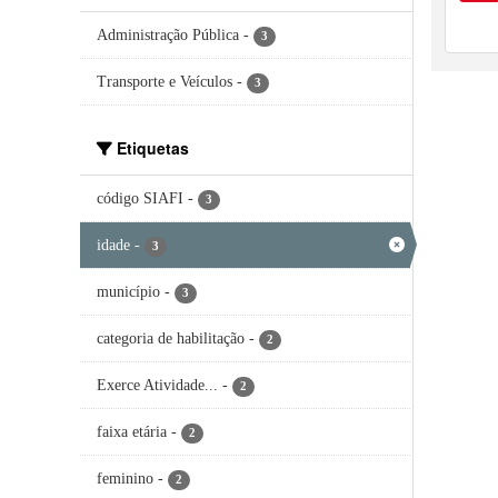
Administração Pública
-
3
Transporte e Veículos
-
3
Etiquetas
código SIAFI
-
3
idade
-
3
município
-
3
categoria de habilitação
-
2
Exerce Atividade...
-
2
faixa etária
-
2
feminino
-
2