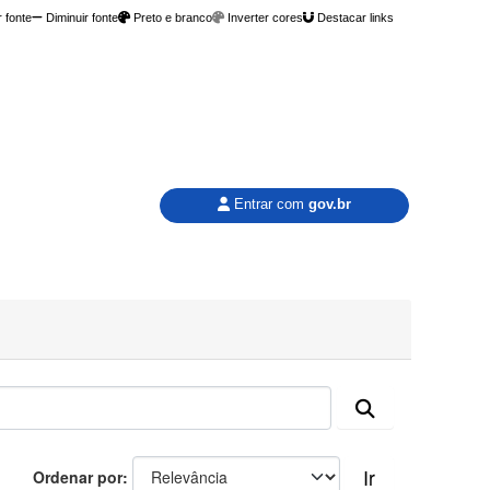
 fonte
Diminuir fonte
Preto e branco
Inverter cores
Destacar links
Entrar com
gov.br
Ir
Ordenar por