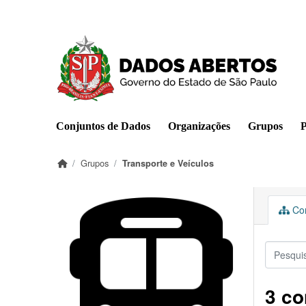
Pular para o conteúdo principal
Conjuntos de Dados
Organizações
Grupos
P
Grupos
Transporte e Veículos
Con
3 co