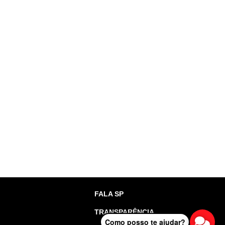
FALA SP
TRANSPARÊNCIA
Como posso te ajudar?