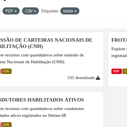
:
PDF
CSV
Etiquetas:
idade
SSÃO DE CARTEIRAS NACIONAIS DE
FROT
ILITAÇÃO (CNH)
Explore 
re recursos com quantitativos sobre emissão de
registra
iras Nacionais de Habilitação (CNH).
CSV
PDF
C
535 downloads
DUTORES HABILITADOS ATIVOS
re recursos com quantitativos sobre condutores
itados ativos registrados no Detran-SP.
CSV