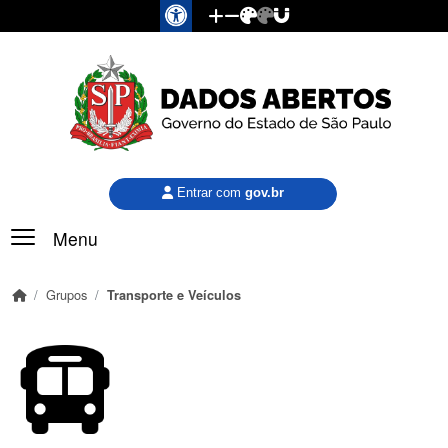
Pular para o conteúdo principal
Entrar com
gov.br
Menu
Grupos
Transporte e Veículos