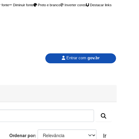
 fonte
Diminuir fonte
Preto e branco
Inverter cores
Destacar links
Entrar com
gov.br
Ir
Ordenar por