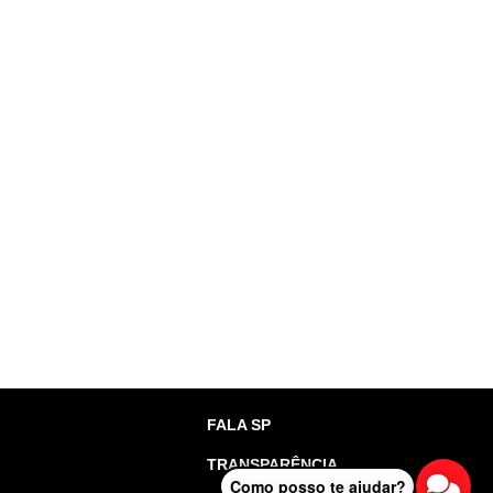
FALA SP
TRANSPARÊNCIA
Como posso te ajudar?