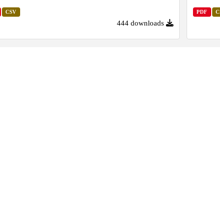
CSV
PDF
C
444 downloads