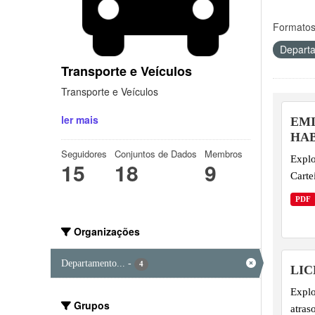
Formatos
Departa
Transporte e Veículos
Transporte e Veículos
ler mais
EMI
HAB
Seguidores
Conjuntos de Dados
Membros
Explo
15
18
9
Carte
PDF
Organizações
Departamento...
-
4
LI
Explo
Grupos
atras