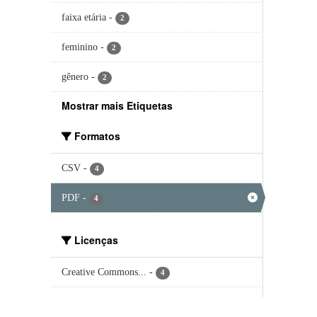
faixa etária
-
2
feminino
-
2
gênero
-
2
Mostrar mais Etiquetas
Formatos
CSV
-
4
PDF
-
4
Licenças
Creative Commons...
-
4