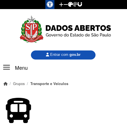
Pular para o conteúdo principal
Entrar com
gov.br
Menu
Grupos
Transporte e Veículos