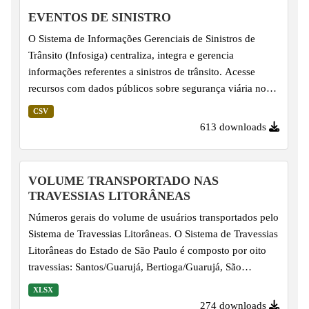
de Sinistro. Importante salientar que linhas já lançadas
EVENTOS DE SINISTRO
podem ter seus dados revisados, em virtude da
O Sistema de Informações Gerenciais de Sinistros de
atualização pelos fornecedores dos dados - Corpo de
Trânsito (Infosiga) centraliza, integra e gerencia
Bombeiros, Polícia...
informações referentes a sinistros de trânsito. Acesse
recursos com dados públicos sobre segurança viária no
Estado de São Paulo. Os dados sobre Eventos de Sinistro
CSV
são apresentados em arquivos CSV consolidados
613 downloads
mensalmente, por volta do dia 15 do mês subsequente.
Importante salientar que linhas já lançadas podem ter seus
dados revisados, em virtude da atualização pelos
VOLUME TRANSPORTADO NAS
fornecedores dos dados - Corpo de Bombeiros, Polícia
TRAVESSIAS LITORÂNEAS
Civil do Estado de São Paulo (PCSP), Polícia Militar do
Números gerais do volume de usuários transportados pelo
Estado de São...
Sistema de Travessias Litorâneas. O Sistema de Travessias
Litorâneas do Estado de São Paulo é composto por oito
travessias: Santos/Guarujá, Bertioga/Guarujá, São
Sebastião/Ilhabela, Iguape/Juréia, Cananéia/Ilha
XLSX
Comprida, Cananéia/Continente, Santos/Vicente de
274 downloads