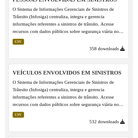
O Sistema de Informações Gerenciais de Sinistros de
Trânsito (Infosiga) centraliza, integra e gerencia
informações referentes a sinistros de trânsito. Acesse
recursos com dados públicos sobre segurança viária no
Estado de São Paulo. Os dados sobre Pessoas Envolvidas
CSV
em Sinistros são apresentados em arquivos CSV
358 downloads
consolidados mensalmente, por volta do dia 15 do mês
subsequente, e complementam as informações de Eventos
de Sinistro. Importante salientar que linhas já lançadas
VEÍCULOS ENVOLVIDOS EM SINISTROS
podem ter seus dados revisados, em virtude da
O Sistema de Informações Gerenciais de Sinistros de
atualização pelos fornecedores dos dados - Corpo de
Trânsito (Infosiga) centraliza, integra e gerencia
Bombeiros, Polícia...
informações referentes a sinistros de trânsito. Acesse
recursos com dados públicos sobre segurança viária no
Estado de São Paulo. Os dados sobre Veículos Envolvidos
CSV
em Sinistros são apresentados em arquivos CSV
532 downloads
consolidados mensalmente, por volta do dia 15 do mês
subsequente, e complementam as informações de Eventos