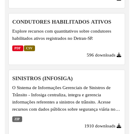
Carvalho e Cananéia/Ariri. A travessia é feita por meio de
embarcações do tipo ferry-boat e lanchas. As primeiras
são embarcações para transporte de veículos, pedestres e
CONDUTORES HABILITADOS ATIVOS
ciclistas, enquanto as lanchas são exclusivas para
Explore recursos com quantitativos sobre condutores
pedestres e ciclistas. Em relação aos dados,
habilitados ativos registrados no Detran-SP.
esclarecemos...
PDF
CSV
596 downloads
SINISTROS (INFOSIGA)
O Sistema de Informações Gerenciais de Sinistros de
Trânsito - Infosiga centraliza, integra e gerencia
informações referentes a sinistros de trânsito. Acesse
recursos com dados públicos sobre segurança viária no
Estado de São Paulo. O arquivo ZIP é atualizado
ZIP
mensalmente com novos arquivos CSV que consolidam e
1910 downloads
acumulam as informações.