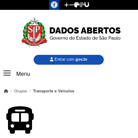
Pular para o conteúdo principal
Entrar com
gov.br
Menu
Grupos
Transporte e Veículos