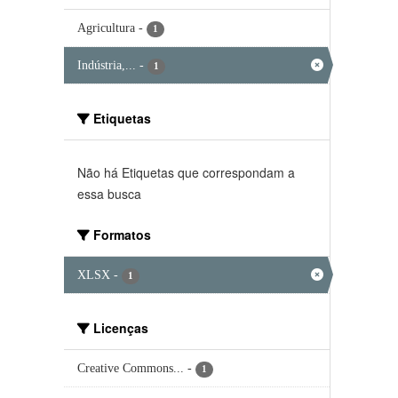
Agricultura
-
1
Indústria,...
-
1
Etiquetas
Não há Etiquetas que correspondam a
essa busca
Formatos
XLSX
-
1
Licenças
Creative Commons...
-
1