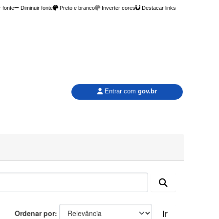
 fonte
Diminuir fonte
Preto e branco
Inverter cores
Destacar links
Entrar com
gov.br
Ir
Ordenar por