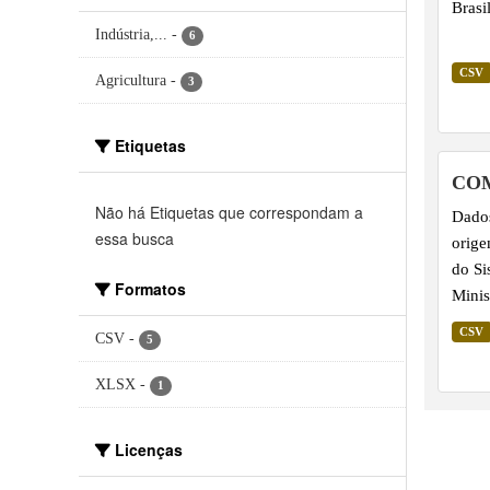
Brasi
Indústria,...
-
6
CSV
Agricultura
-
3
Etiquetas
CO
Não há Etiquetas que correspondam a
Dados
essa busca
orige
do Si
Formatos
Minis
Servi
CSV
CSV
-
5
XLSX
-
1
Licenças