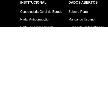
INSTITUCIONAL
DADOS ABERTOS
Controladoria Geral do Estado
Sobre o Portal
Radar Anticorrupção
Manual do Usuário
Portal da Transparência
Planos de Dados Abertos
Lei Geral de Proteção de
Declaração sobre uso de
Dados (LGPD)
Cookies
Comunicação
Controladoria Geral do Estado d
V 1.0.250 - © Copyright 2026 - Prodesp - Comp