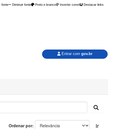
 fonte
Diminuir fonte
Preto e branco
Inverter cores
Destacar links
Entrar com
gov.br
Ir
Ordenar por