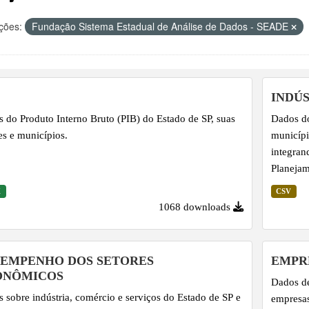
ções:
Fundação Sistema Estadual de Análise de Dados - SEADE
INDÚS
 do Produto Interno Bruto (PIB) do Estado de SP, suas
Dados do
es e municípios.
municípi
integran
Planejam
Contas R
X
CSV
1068 downloads
SEMPENHO DOS SETORES
EMPRE
ONÔMICOS
Dados de
 sobre indústria, comércio e serviços do Estado de SP e
empresas