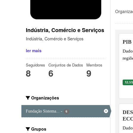
Organiza
Indústria, Comércio e Serviços
Indústria, Comércio e Serviços
PIB
ler mais
Dados
regiõ
Seguidores
Conjuntos de Dados
Membros
8
6
9
XLS
Organizações
Fundação Sistema...
-
DE
6
EC
Dados
Grupos