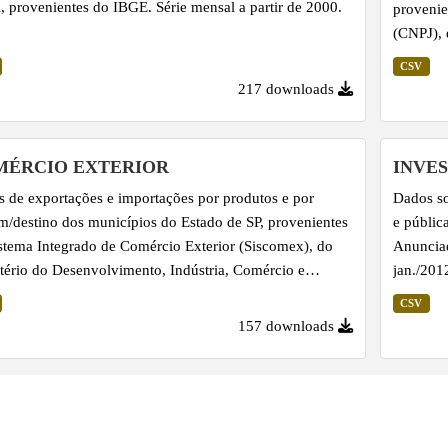
l, provenientes do IBGE. Série mensal a partir de 2000.
provenie
(CNPJ), 
ano corr
CSV
217 downloads
MÉRCIO EXTERIOR
INVE
 de exportações e importações por produtos e por
Dados so
m/destino dos municípios do Estado de SP, provenientes
e públic
stema Integrado de Comércio Exterior (Siscomex), do
Anunciad
tério do Desenvolvimento, Indústria, Comércio e
jan./201
ços (MDIC). Série anual referente aos últimos dez anos.
CSV
157 downloads