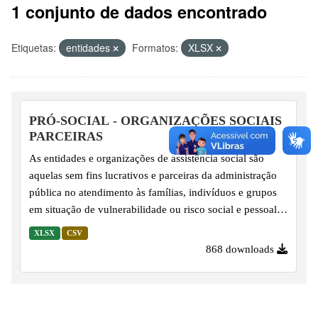
1 conjunto de dados encontrado
Etiquetas:
entidades
Formatos:
XLSX
PRÓ-SOCIAL - ORGANIZAÇÕES SOCIAIS
PARCEIRAS
As entidades e organizações de assistência social são
aquelas sem fins lucrativos e parceiras da administração
pública no atendimento às famílias, indivíduos e grupos
em situação de vulnerabilidade ou risco social e pessoal,
que integram a rede socioassistencial junto aos entes
XLSX
CSV
federativos (órgãos gestores) e os conselhos de assistência
868 downloads
social, formando o Sistema Único de Assistência Social.