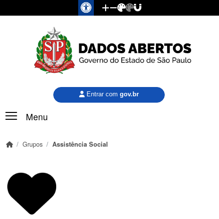
Pular para o conteúdo principal
Entrar com
gov.br
Menu
Grupos
Assistência Social