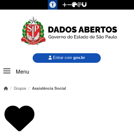
Pular para o conteúdo principal
Entrar com
gov.br
Menu
Grupos
Assistência Social