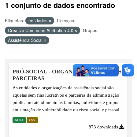
1 conjunto de dados encontrado
Etiquetas:
entidades
Licenças:
Creative Commons Attribution 4.0
Grupos:
Assistência Social
PRÓ-SOCIAL - ORGANIZAÇÕES SOCIAIS
PARCEIRAS
As entidades e organizações de assistência social são
aquelas sem fins lucrativos e parceiras da administração
pública no atendimento às famílias, indivíduos e grupos
em situação de vulnerabilidade ou risco social e pessoal,
que integram a rede socioassistencial junto aos entes
XLSX
CSV
federativos (órgãos gestores) e os conselhos de assistência
873 downloads
social, formando o Sistema Único de Assistência Social.