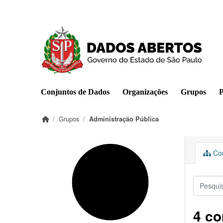
Pular para o conteúdo principal
Conjuntos de Dados
Organizações
Grupos
P
Grupos
Administração Pública
Con
4 co