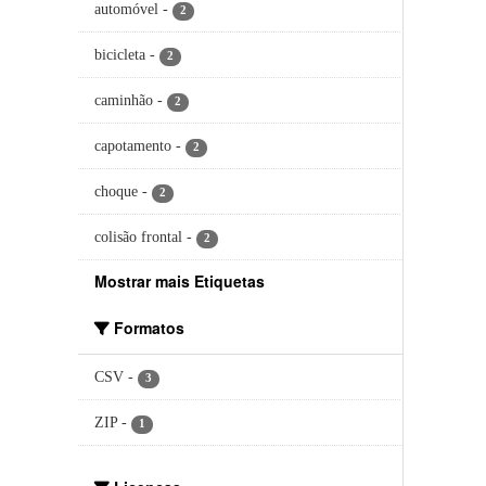
automóvel
-
2
bicicleta
-
2
caminhão
-
2
capotamento
-
2
choque
-
2
colisão frontal
-
2
Mostrar mais Etiquetas
Formatos
CSV
-
3
ZIP
-
1