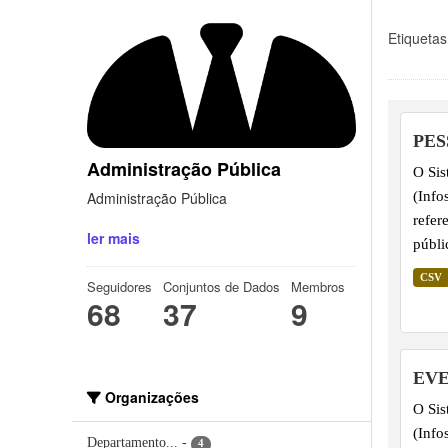
Etiquetas
PES
Administração Pública
O Sis
(Info
Administração Pública
refer
ler mais
públi
dados
CSV
Seguidores
Conjuntos de Dados
Membros
apres
68
37
9
por v
infor
linha
EVE
da at
Organizações
O Sis
Bombe
(Info
Departamento...
-
4