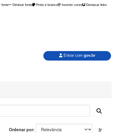
 fonte
Diminuir fonte
Preto e branco
Inverter cores
Destacar links
Entrar com
gov.br
Ir
Ordenar por