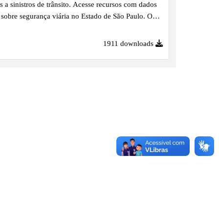
es a sinistros de trânsito. Acesse recursos com dados
 sobre segurança viária no Estado de São Paulo. O
ZIP é atualizado mensalmente com novos arquivos
 consolidam e acumulam as informações.
1911 downloads