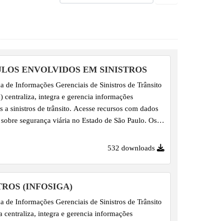
ULOS ENVOLVIDOS EM SINISTROS
a de Informações Gerenciais de Sinistros de Trânsito
a) centraliza, integra e gerencia informações
es a sinistros de trânsito. Acesse recursos com dados
 sobre segurança viária no Estado de São Paulo. Os
bre Veículos Envolvidos em Sinistros são
ados em arquivos CSV consolidados mensalmente,
532 downloads
a do dia 15 do mês subsequente, e complementam as
ões de Eventos de Sinistro. Importante salientar que
á lançadas podem ter seus dados revisados, em virtude
TROS (INFOSIGA)
ização pelos fornecedores dos dados - Corpo de
a de Informações Gerenciais de Sinistros de Trânsito
s, Polícia...
ga centraliza, integra e gerencia informações