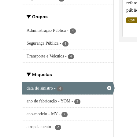
refer
públi
Grupos
dados
CSV
arqui
Administração Pública
-
4
do mê
lança
Segurança Pública
-
4
atual
Bombe
Transporte e Veículos
-
4
Políc
Etiquetas
data do sinistro
-
4
ano de fabricação - YOM
-
2
ano-modelo - MY
-
2
atropelamento
-
2