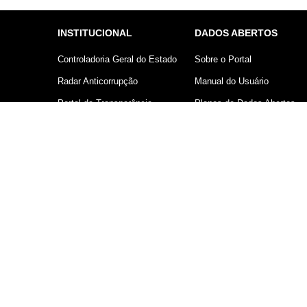
INSTITUCIONAL
DADOS ABERTOS
Controladoria Geral do Estado
Sobre o Portal
Radar Anticorrupção
Manual do Usuário
Portal da Transparência
Planos de Dados Abertos
Lei Geral de Proteção de
Declaração sobre uso de
Dados (LGPD)
Cookies
Comunicação
Controladoria Geral do Estado d