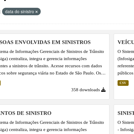
:
data do sinistro
SOAS ENVOLVIDAS EM SINISTROS
VEÍC
tema de Informações Gerenciais de Sinistros de Trânsito
O Sistem
siga) centraliza, integra e gerencia informações
(Infosig
entes a sinistros de trânsito. Acesse recursos com dados
referent
cos sobre segurança viária no Estado de São Paulo. Os
públicos
 sobre Pessoas Envolvidas em Sinistros são
dados so
CSV
entados em arquivos CSV consolidados mensalmente,
apresent
358 downloads
olta do dia 15 do mês subsequente, e complementam as
por volt
mações de Eventos de Sinistro. Importante salientar que
informaç
s já lançadas podem ter seus dados revisados, em virtude
linhas j
NTOS DE SINISTRO
SINIS
ualização pelos fornecedores dos dados - Corpo de
da atual
tema de Informações Gerenciais de Sinistros de Trânsito
O Sistem
iros, Polícia...
Bombeiro
siga) centraliza, integra e gerencia informações
- Infosi