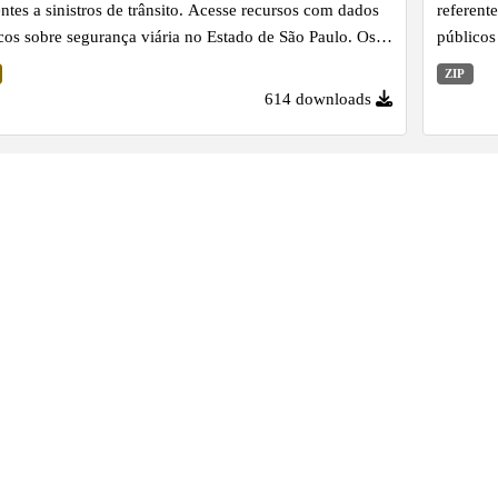
entes a sinistros de trânsito. Acesse recursos com dados
referent
cos sobre segurança viária no Estado de São Paulo. Os
públicos
 sobre Eventos de Sinistro são apresentados em
arquivo 
ZIP
vos CSV consolidados mensalmente, por volta do dia 15
CSV que
614 downloads
s subsequente. Importante salientar que linhas já
das podem ter seus dados revisados, em virtude da
ização pelos fornecedores dos dados - Corpo de
iros, Polícia Civil do Estado de São Paulo (PCSP),
ia Militar do Estado de São...