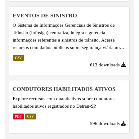
subsequente, e complementam as informações de Eventos
de Sinistro. Importante salientar que linhas já lançadas
EVENTOS DE SINISTRO
podem ter seus dados revisados, em virtude da
O Sistema de Informações Gerenciais de Sinistros de
atualização pelos fornecedores dos dados - Corpo de
Trânsito (Infosiga) centraliza, integra e gerencia
Bombeiros, Polícia...
informações referentes a sinistros de trânsito. Acesse
recursos com dados públicos sobre segurança viária no
Estado de São Paulo. Os dados sobre Eventos de Sinistro
CSV
são apresentados em arquivos CSV consolidados
613 downloads
mensalmente, por volta do dia 15 do mês subsequente.
Importante salientar que linhas já lançadas podem ter seus
dados revisados, em virtude da atualização pelos
CONDUTORES HABILITADOS ATIVOS
fornecedores dos dados - Corpo de Bombeiros, Polícia
Explore recursos com quantitativos sobre condutores
Civil do Estado de São Paulo (PCSP), Polícia Militar do
habilitados ativos registrados no Detran-SP.
Estado de São...
PDF
CSV
596 downloads