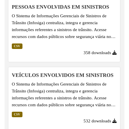
PESSOAS ENVOLVIDAS EM SINISTROS
O Sistema de Informações Gerenciais de Sinistros de
Trânsito (Infosiga) centraliza, integra e gerencia
informações referentes a sinistros de trânsito. Acesse
recursos com dados públicos sobre segurança viária no
Estado de São Paulo. Os dados sobre Pessoas Envolvidas
CSV
em Sinistros são apresentados em arquivos CSV
358 downloads
consolidados mensalmente, por volta do dia 15 do mês
subsequente, e complementam as informações de Eventos
de Sinistro. Importante salientar que linhas já lançadas
VEÍCULOS ENVOLVIDOS EM SINISTROS
podem ter seus dados revisados, em virtude da
O Sistema de Informações Gerenciais de Sinistros de
atualização pelos fornecedores dos dados - Corpo de
Trânsito (Infosiga) centraliza, integra e gerencia
Bombeiros, Polícia...
informações referentes a sinistros de trânsito. Acesse
recursos com dados públicos sobre segurança viária no
Estado de São Paulo. Os dados sobre Veículos Envolvidos
CSV
em Sinistros são apresentados em arquivos CSV
532 downloads
consolidados mensalmente, por volta do dia 15 do mês