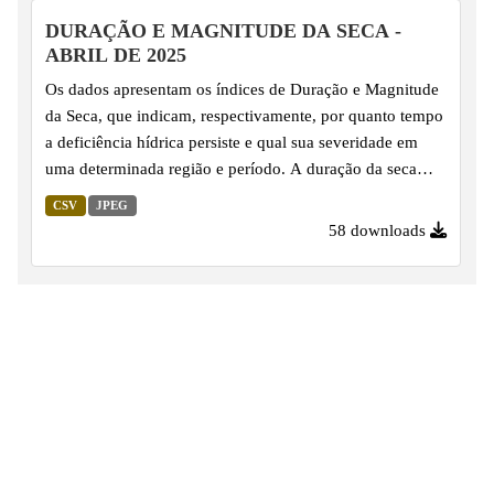
DURAÇÃO E MAGNITUDE DA SECA -
ABRIL DE 2025
Os dados apresentam os índices de Duração e Magnitude
da Seca, que indicam, respectivamente, por quanto tempo
a deficiência hídrica persiste e qual sua severidade em
uma determinada região e período. A duração da seca
representa a continuidade dos eventos secos ao longo do
CSV
JPEG
tempo, enquanto a magnitude combina a duração com a
58 downloads
intensidade da escassez, utilizando o Índice de
Precipitação Padronizado (SPI) como base de cálculo.
Esses indicadores são utilizados para o monitoramento
climático e hidrológico e subsidiam o planejamento de
ações preventivas, a gestão de riscos e a formulação de...