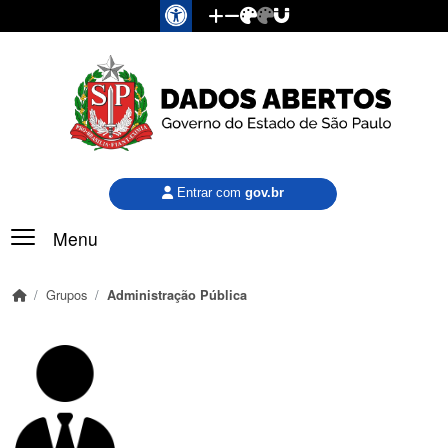
Pular para o conteúdo principal
Entrar com
gov.br
Menu
Grupos
Administração Pública