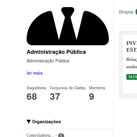
Grupos:
INV
EST
Administração Pública
Relaç
Administração Pública
autár
ler mais
XLS
Seguidores
Conjuntos de Dados
Membros
68
37
9
Organizações
Controladoria...
-
1