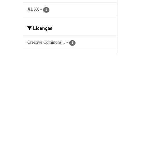
XLSX
-
1
Licenças
Creative Commons...
-
1