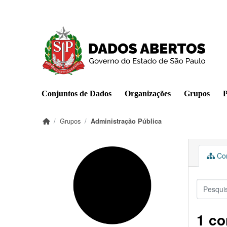
Pular para o conteúdo principal
Conjuntos de Dados
Organizações
Grupos
P
Grupos
Administração Pública
Con
1 co