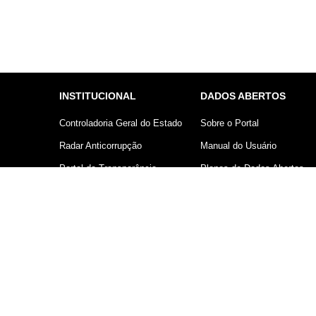
INSTITUCIONAL
DADOS ABERTOS
Controladoria Geral do Estado
Sobre o Portal
Radar Anticorrupção
Manual do Usuário
Portal da Transparência
Planos de Dados Abertos
Lei Geral de Proteção de
Declaração sobre uso de
Dados (LGPD)
Cookies
Comunicação