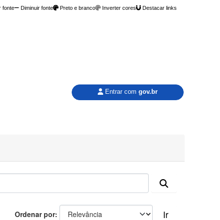
 fonte
Diminuir fonte
Preto e branco
Inverter cores
Destacar links
Entrar com
gov.br
Ir
Ordenar por