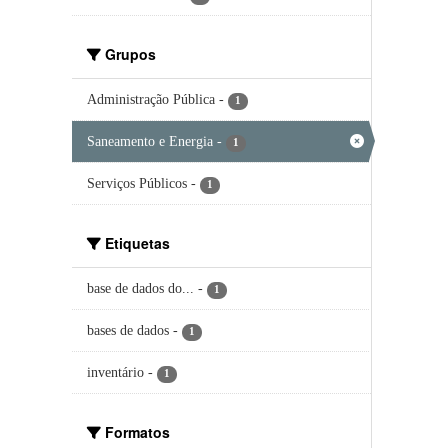
Grupos
Administração Pública
-
1
Saneamento e Energia
-
1
Serviços Públicos
-
1
Etiquetas
base de dados do...
-
1
bases de dados
-
1
inventário
-
1
Formatos