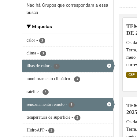
Não há Grupos que correspondam a essa
busca
Etiquetas
TEM
DE 
calor
-
3
Os da
Terra
clima
-
3
meio 
corre
ilhas de calor
-
3
regiã
CSV
monitoramento climático
-
indic
3
as te
satélite
-
3
ilhas
plane
sensoriamento remoto
-
TEM
3
202
temperatura de superfície
-
3
Os da
Terra
HidroAPP
-
2
meio 