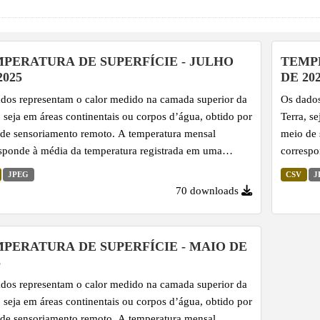
PERATURA DE SUPERFÍCIE - JULHO
TEMPE
2025
DE 20
dos representam o calor medido na camada superior da
Os dados
, seja em áreas continentais ou corpos d’água, obtido por
Terra, s
de sensoriamento remoto. A temperatura mensal
meio de 
sponde à média da temperatura registrada em uma
correspo
o ao longo do mês, expressa em graus Celsius. Este
região a
JPEG
CSV
J
ador é importante para entender as variações climáticas,
indicado
70 downloads
ndências sazonais e para identificar fenômenos como
as tendê
 de calor, além de subsidiar estudos ambientais e o
ilhas de
jamento territorial.
planejame
PERATURA DE SUPERFÍCIE - MAIO DE
5
dos representam o calor medido na camada superior da
, seja em áreas continentais ou corpos d’água, obtido por
de sensoriamento remoto. A temperatura mensal