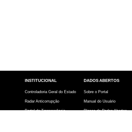
INSTITUCIONAL
DADOS ABERTOS
Controladoria Geral do Estado
Sobre o Portal
Radar Anticorrupção
Manual do Usuário
Portal da Transparência
Planos de Dados Abertos
Lei Geral de Proteção de
Declaração sobre uso de
Dados (LGPD)
Cookies