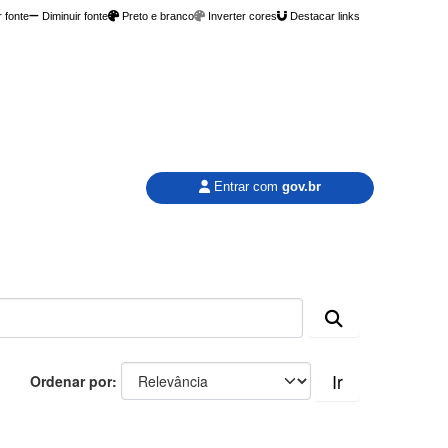
 fonte
Diminuir fonte
Preto e branco
Inverter cores
Destacar links
Entrar com
gov.br
Ir
Ordenar por