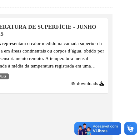
RATURA DE SUPERFÍCIE - JUNHO
25
 representam o calor medido na camada superior da
eja em áreas continentais ou corpos d’água, obtido por
sensoriamento remoto. A temperatura mensal
nde à média da temperatura registrada em uma
o longo do mês, expressa em graus Celsius. Este
PEG
r é importante para entender as variações climáticas,
49 downloads
ncias sazonais e para identificar fenômenos como
 calor, além de subsidiar estudos ambientais e o
nto territorial.