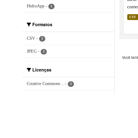
HidroApp
-
corre
1
regiã
CSV
indic
Formatos
as te
ilhas
CSV
-
3
plane
JPEG
-
3
Você tam
Licenças
Creative Commons...
-
3