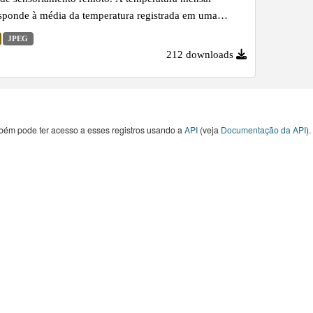
sponde à média da temperatura registrada em uma
o ao longo do mês, expressa em graus Celsius. Este
JPEG
ador é importante para entender as variações climáticas,
212 downloads
ndências sazonais e para identificar fenômenos como
 de calor, além de subsidiar estudos ambientais e o
jamento territorial.
bém pode ter acesso a esses registros usando a
API
(veja
Documentação da API
).