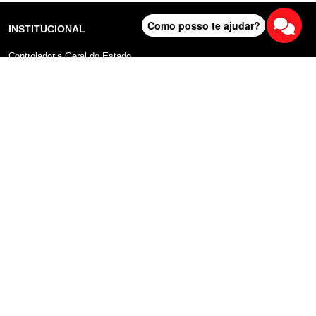
Como posso te ajudar?
INSTITUCIONAL
Controladoria Geral do Estado
Radar Anticorrupção
Portal da Transparência
Lei Geral de Proteção de Dados (LGPD)
Comunicação
DADOS ABERTOS
Sobre o Portal
Manual do Usuário
Planos de Dados Abertos
Declaração sobre uso de Cookies