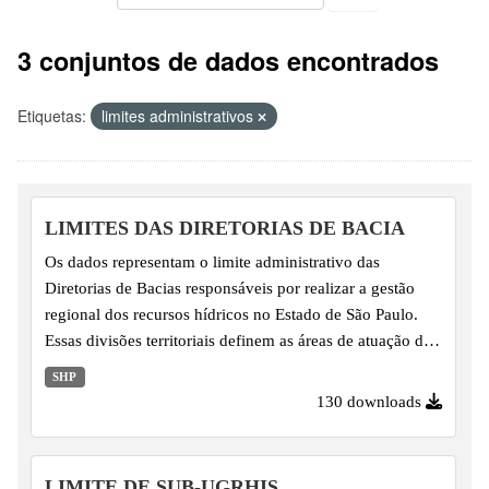
3 conjuntos de dados encontrados
Etiquetas:
limites administrativos
LIMITES DAS DIRETORIAS DE BACIA
Os dados representam o limite administrativo das
Diretorias de Bacias responsáveis por realizar a gestão
regional dos recursos hídricos no Estado de São Paulo.
Essas divisões territoriais definem as áreas de atuação de
cada diretoria no contexto do Sistema Integrado de
SHP
Gerenciamento de Recursos Hídricos (SIGRH), apoiando
130 downloads
o planejamento, a articulação com os Comitês de Bacia e
a execução das políticas públicas de recursos hídricos.
LIMITE DE SUB-UGRHIS