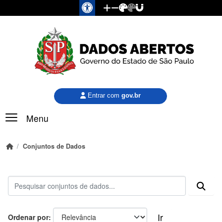
Pular para o conteúdo principal
Entrar com
gov.br
Menu
Conjuntos de Dados
Ir
Ordenar por