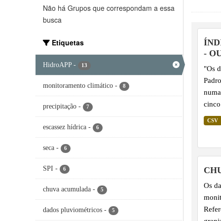
Não há Grupos que correspondam a essa
busca
Etiquetas
ÍND
- O
HidroAPP
-
13
"Os d
Padro
monitoramento climático
-
8
numa 
cinco
precipitação
-
7
extre
CSV
escassez hídrica
-
histó
6
distr
seca
-
6
possi
utili
SPI
-
CHU
6
anoma
Os da
ident
chuva acumulada
-
5
monit
Refer
dados pluviométricos
-
5
grani