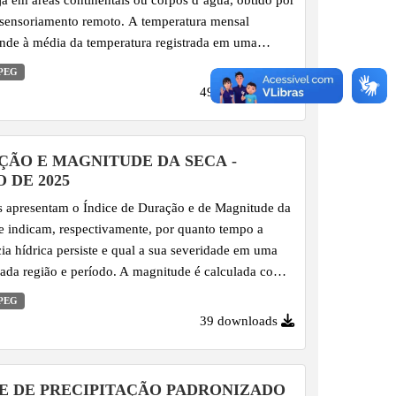
sensoriamento remoto. A temperatura mensal
nde à média da temperatura registrada em uma
o longo do mês, expressa em graus Celsius. Este
PEG
r é importante para entender as variações climáticas,
49 downloads
ncias sazonais e para identificar fenômenos como
 calor, além de subsidiar estudos ambientais e o
nto territorial.
ÇÃO E MAGNITUDE DA SECA -
 DE 2025
 apresentam o Índice de Duração e de Magnitude da
e indicam, respectivamente, por quanto tempo a
cia hídrica persiste e qual a sua severidade em uma
ada região e período. A magnitude é calculada com
duração e na intensidade do déficit hídrico, ou seja,
PEG
ório dos valores do Índice de Precipitação
39 downloads
ado (SPI) durante eventos de seca, oferecendo uma
rangente sobre o impacto da escassez de água.
CE DE PRECIPITAÇÃO PADRONIZADO