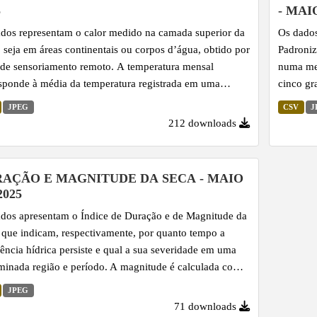
lias de precipitação de modo abrangente, facilitando a
5
- MAI
ificação de condições de seca...
dos representam o calor medido na camada superior da
Os dados
, seja em áreas continentais ou corpos d’água, obtido por
Padroniz
de sensoriamento remoto. A temperatura mensal
numa me
sponde à média da temperatura registrada em uma
cinco gr
o ao longo do mês, expressa em graus Celsius. Este
extrema 
JPEG
CSV
J
ador é importante para entender as variações climáticas,
históric
212 downloads
ndências sazonais e para identificar fenômenos como
distribu
 de calor, além de subsidiar estudos ambientais e o
possibil
jamento territorial.
utilizad
AÇÃO E MAGNITUDE DA SECA - MAIO
anomalia
2025
identifi
dos apresentam o Índice de Duração e de Magnitude da
 que indicam, respectivamente, por quanto tempo a
iência hídrica persiste e qual a sua severidade em uma
minada região e período. A magnitude é calculada com
na duração e na intensidade do déficit hídrico, ou seja,
JPEG
matório dos valores do Índice de Precipitação
71 downloads