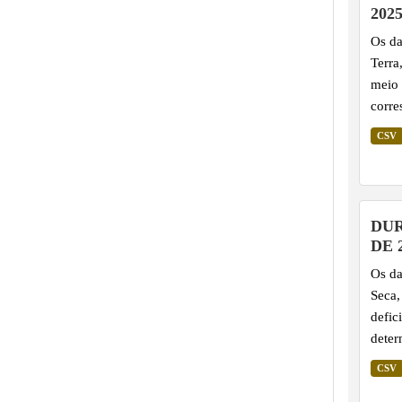
anoma
202
ident
Os da
Terra
meio 
corre
regiã
CSV
indic
as te
ilhas
plane
DUR
DE 
Os da
Seca,
defic
deter
base 
CSV
no so