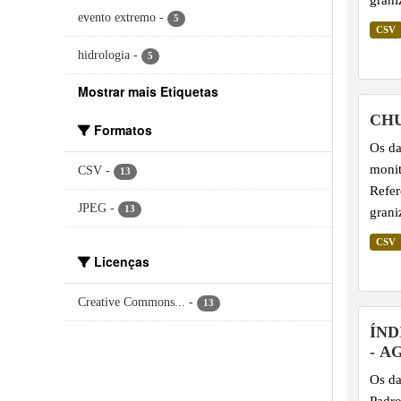
evento extremo
-
5
perío
CSV
hidrologia
-
5
Mostrar mais Etiquetas
CHU
Formatos
Os da
monit
CSV
-
13
Refer
JPEG
-
13
grani
perío
CSV
Licenças
Creative Commons...
-
13
ÍND
- A
Os da
Padro