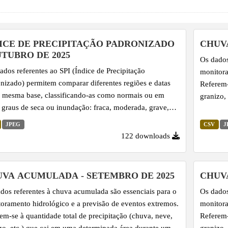
ICE DE PRECIPITAÇÃO PADRONIZADO
CHUV
UTUBRO DE 2025
Os dados
ados referentes ao SPI (Índice de Precipitação
monitora
nizado) permitem comparar diferentes regiões e datas
Referem-
mesma base, classificando-as como normais ou em
granizo,
 graus de seca ou inundação: fraca, moderada, grave,
período 
ma e excepcional. O SPI é calculado com base na série
JPEG
CSV
J
rica de precipitação, utilizando uma função de
122 downloads
ibuição de probabilidade Gama ajustada aos dados, o que
bilita sua padronização. Por essa razão, é amplamente
zado na climatologia para monitorar e comparar
VA ACUMULADA - SETEMBRO DE 2025
CHUV
lias de precipitação de modo abrangente, facilitando a
dos referentes à chuva acumulada são essenciais para o
Os dados
ificação de condições de...
oramento hidrológico e a previsão de eventos extremos.
monitora
em-se à quantidade total de precipitação (chuva, neve,
Referem-
zo, etc.) que cai em uma determinada área durante um
granizo,