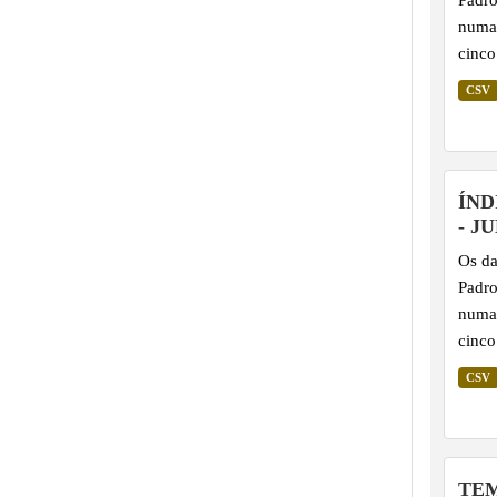
numa 
cinco
extre
CSV
histó
distr
possi
utili
ÍND
anoma
- J
ident
Os da
Padro
numa 
cinco
extre
CSV
histó
distr
possi
utili
TEM