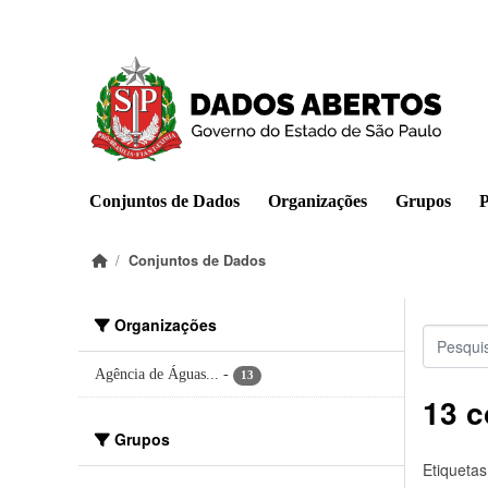
Pular para o conteúdo principal
Conjuntos de Dados
Organizações
Grupos
P
Conjuntos de Dados
Organizações
Agência de Águas...
-
13
13 c
Grupos
Etiquetas