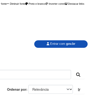
 fonte
Diminuir fonte
Preto e branco
Inverter cores
Destacar links
Entrar com
gov.br
Ir
Ordenar por