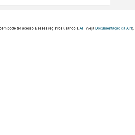
nizado (SPI) durante eventos de seca, oferecendo uma
 abrangente sobre o impacto da escassez de água.
bém pode ter acesso a esses registros usando a
API
(veja
Documentação da API
).