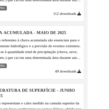
específico, registrada em pontos de monitoramento.
PEG
112 downloads
 ACUMULADA - MAIO DE 2025
 referentes à chuva acumulada são essenciais para o
mento hidrológico e a previsão de eventos extremos.
se à quantidade total de precipitação (chuva, neve,
 etc.) que cai em uma determinada área durante um
específico, registrada em pontos de monitoramento.
PEG
49 downloads
RATURA DE SUPERFÍCIE - JUNHO
25
 representam o calor medido na camada superior da
eja em áreas continentais ou corpos d’água, obtido por