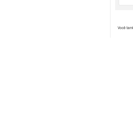
Padro
visão
Você tam