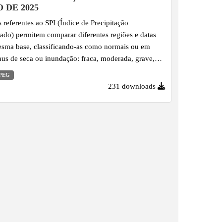
O DE 2025
 referentes ao SPI (Índice de Precipitação
ado) permitem comparar diferentes regiões e datas
sma base, classificando-as como normais ou em
aus de seca ou inundação: fraca, moderada, grave,
e excepcional. O SPI é calculado com base na série
PEG
a de precipitação, utilizando uma função de
231 downloads
ição de probabilidade Gama ajustada aos dados, o que
ita sua padronização. Por essa razão, é amplamente
o na climatologia para monitorar e comparar
s de precipitação de modo abrangente, facilitando a
cação de condições de seca...