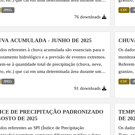
do específico, registrada em pontos de monitoramento.
período 
JPEG
CSV
J
76 downloads
VA ACUMULADA - JUNHO DE 2025
CHUVA
dos referentes à chuva acumulada são essenciais para o
Os dados
oramento hidrológico e a previsão de eventos extremos.
monitora
em-se à quantidade total de precipitação (chuva, neve,
Referem-
zo, etc.) que cai em uma determinada área durante um
granizo,
do específico, registrada em pontos de monitoramento.
período 
JPEG
CSV
J
91 downloads
ICE DE PRECIPITAÇÃO PADRONIZADO
TEMPE
GOSTO DE 2025
DE 20
dos referentes ao SPI (Índice de Precipitação
Os dados
nizado) permitem comparar diferentes regiões e datas
Terra, s