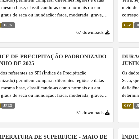
mesma base, classificando-as como normais ou em
meio de 
 graus de seca ou inundação: fraca, moderada, grave,
correspo
ma e excepcional. O SPI é calculado com base na série
região a
JPEG
CSV
J
rica de precipitação, utilizando uma função de
indicado
67 downloads
ibuição de probabilidade Gama ajustada aos dados, o que
as tendê
bilita sua padronização. Por essa razão, é amplamente
ilhas de
zado na climatologia para monitorar e comparar
planejame
ICE DE PRECIPITAÇÃO PADRONIZADO
DURA
lias de precipitação de modo abrangente, facilitando a
UNHO DE 2025
JUNHO
ificação de condições de seca...
dos referentes ao SPI (Índice de Precipitação
Os dados
nizado) permitem comparar diferentes regiões e datas
Seca, qu
mesma base, classificando-as como normais ou em
deficiên
 graus de seca ou inundação: fraca, moderada, grave,
determin
ma e excepcional. O SPI é calculado com base na série
base na 
JPEG
CSV
J
rica de precipitação, utilizando uma função de
no somat
51 downloads
ibuição de probabilidade Gama ajustada aos dados, o que
Padroniz
bilita sua padronização. Por essa razão, é amplamente
visão ab
zado na climatologia para monitorar e comparar
PERATURA DE SUPERFÍCIE - MAIO DE
ÍNDI