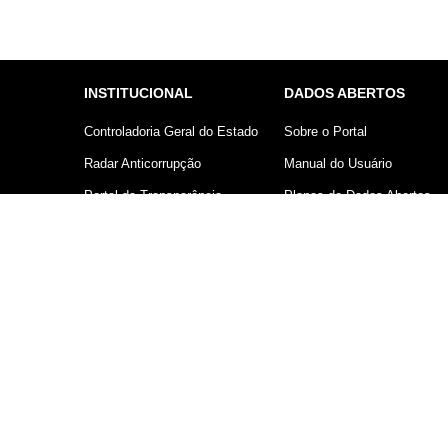
INSTITUCIONAL
DADOS ABERTOS
Controladoria Geral do Estado
Sobre o Portal
Radar Anticorrupção
Manual do Usuário
Portal da Transparência
Planos de Dados Abertos
Lei Geral de Proteção de
Declaração sobre uso de
Dados (LGPD)
Cookies
Comunicação
Controladoria Geral do Estado d