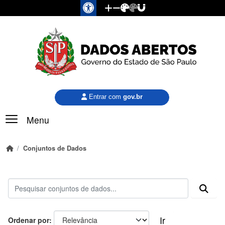
Pular para o conteúdo principal
Entrar com
gov.br
Menu
Conjuntos de Dados
Ir
Ordenar por