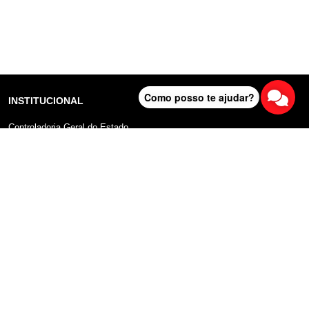
Como posso te ajudar?
INSTITUCIONAL
Controladoria Geral do Estado
Radar Anticorrupção
Portal da Transparência
Lei Geral de Proteção de Dados (LGPD)
Comunicação
DADOS ABERTOS
Sobre o Portal
Manual do Usuário