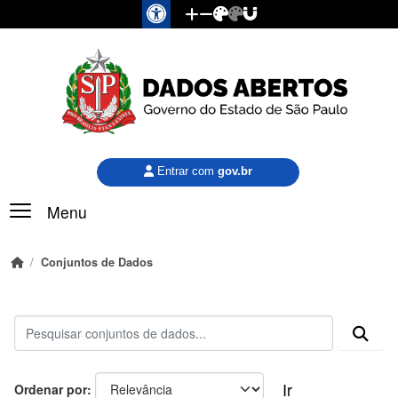
Pular para o conteúdo principal
Entrar com
gov.br
Menu
Conjuntos de Dados
Ir
Ordenar por