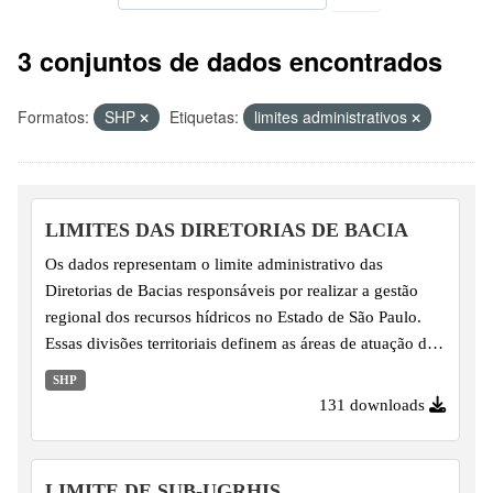
3 conjuntos de dados encontrados
Formatos:
SHP
Etiquetas:
limites administrativos
LIMITES DAS DIRETORIAS DE BACIA
Os dados representam o limite administrativo das
Diretorias de Bacias responsáveis por realizar a gestão
regional dos recursos hídricos no Estado de São Paulo.
Essas divisões territoriais definem as áreas de atuação de
cada diretoria no contexto do Sistema Integrado de
SHP
Gerenciamento de Recursos Hídricos (SIGRH), apoiando
131 downloads
o planejamento, a articulação com os Comitês de Bacia e
a execução das políticas públicas de recursos hídricos.
LIMITE DE SUB-UGRHIS