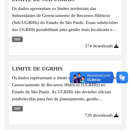
Os dados apresentam os limites territoriais das
Subunidades de Gerenciamento de Recursos Hídricos
(Sub-UGRHIs) do Estado de São Paulo. Essas subdivisões
das UGRHIs possibilitam uma gestão mais localizada e
eficiente dos recursos hídricos, permitindo o
SHP
planejamento de ações e políticas públicas em escala sub-
374 downloads
regional.
LIMITE DE UGRHIS
Os dados representam o limite territorial das Unidades de
Gerenciamento de Recursos Hídricos (UGRHIs) no
Estado de São Paulo. As UGRHIs são divisões oficiais
estabelecidas para fins de planejamento, gestão
descentralizada e implementação das políticas públicas
SHP
voltadas à governança dos recursos hídricos no estado.
720 downloads