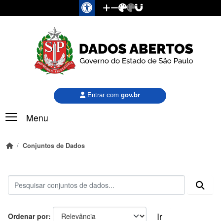
Pular para o conteúdo principal
Entrar com
gov.br
Menu
Conjuntos de Dados
Ir
Ordenar por