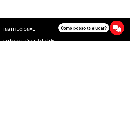
Como posso te ajudar?
INSTITUCIONAL
Controladoria Geral do Estado
Radar Anticorrupção
Portal da Transparência
Lei Geral de Proteção de Dados (LGPD)
Comunicação
DADOS ABERTOS
Sobre o Portal
Manual do Usuário
Planos de Dados Abertos