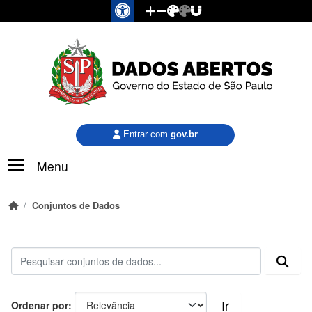
Pular para o conteúdo principal
Entrar com
gov.br
Menu
Conjuntos de Dados
Ir
Ordenar por