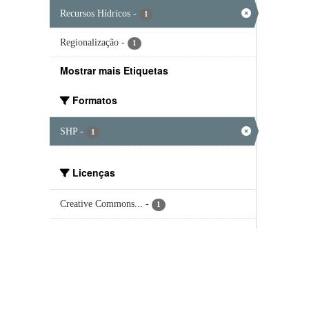
Recursos Hídricos
-
1
Regionalização
-
1
Mostrar mais Etiquetas
Formatos
SHP
-
1
Licenças
Creative Commons...
-
1