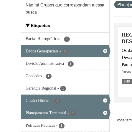
Planeja
Não há Grupos que correspondam a essa
busca
Etiquetas
REG
Bacias Hidrográficas
-
1
DES
ÁG
Os da
Dados Geoespaciais
-
1
Desce
Divisão Administrativa
-
Paulo
1
áreas
Geodados
-
1
parti
SHP
da ge
Gerência Regional
-
1
Gestão Hídrica
-
1
Planejamento Territorial
-
1
Você tam
Políticas Públicas
-
1