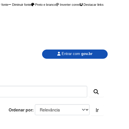
 fonte
Diminuir fonte
Preto e branco
Inverter cores
Destacar links
Entrar com
gov.br
Ir
Ordenar por