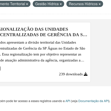
mento Territorial
Gestão Hídrica
Recursos Hídricos
IONALIZAÇÃO DAS UNIDADES
CENTRALIZADAS DE GERÊNCIA DA SP
UAS
dos apresentam a divisão territorial das Unidades
ntralizadas de Gerência da SP Águas no Estado de São
. Essa regionalização tem por objetivo representar as
 de atuação administrativa da agência, organizadas a
r do agrupamento de UGRHIs para fins de regionalização
stão.
239 downloads
bém pode ter acesso a esses registros usando a
API
(veja
Documentação da API
).