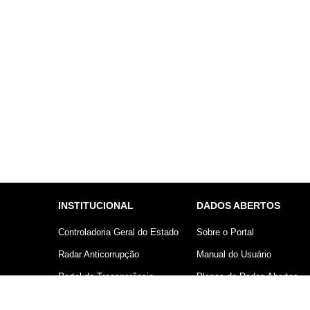
INSTITUCIONAL
DADOS ABERTOS
Controladoria Geral do Estado
Sobre o Portal
Radar Anticorrupção
Manual do Usuário
Portal da Transparência
Planos de Dados Abertos
Lei Geral de Proteção de
Declaração sobre uso de