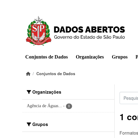
Pular para o conteúdo principal
Conjuntos de Dados
Organizações
Grupos
P
Conjuntos de Dados
Organizações
Agência de Águas...
-
1
1 co
Grupos
Formatos