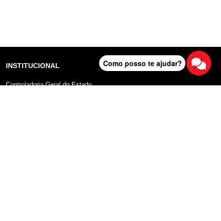
Como posso te ajudar?
INSTITUCIONAL
Controladoria Geral do Estado
Radar Anticorrupção
Portal da Transparência
Lei Geral de Proteção de Dados (LGPD)
Comunicação
DADOS ABERTOS
Sobre o Portal
Manual do Usuário