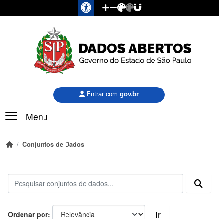
Pular para o conteúdo principal
Entrar com
gov.br
Menu
Conjuntos de Dados
Ir
Ordenar por