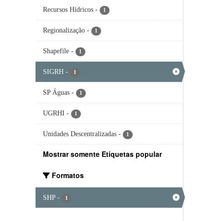
Recursos Hídricos
-
1
Regionalização
-
1
Shapefile
-
1
SIGRH
-
1
SP Águas
-
1
UGRHI
-
1
Unidades Descentralizadas
-
1
Mostrar somente Etiquetas popular
Formatos
SHP
-
1