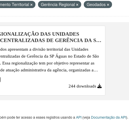
mento Territorial
Gerência Regional
Geodados
IONALIZAÇÃO DAS UNIDADES
CENTRALIZADAS DE GERÊNCIA DA SP
UAS
dos apresentam a divisão territorial das Unidades
ntralizadas de Gerência da SP Águas no Estado de São
. Essa regionalização tem por objetivo representar as
 de atuação administrativa da agência, organizadas a
r do agrupamento de UGRHIs para fins de regionalização
stão.
244 downloads
bém pode ter acesso a esses registros usando a
API
(veja
Documentação da API
).