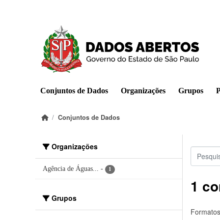
Pular para o conteúdo principal
Conjuntos de Dados
Organizações
Grupos
P
Conjuntos de Dados
Organizações
Agência de Águas...
-
1
1 co
Grupos
Formatos