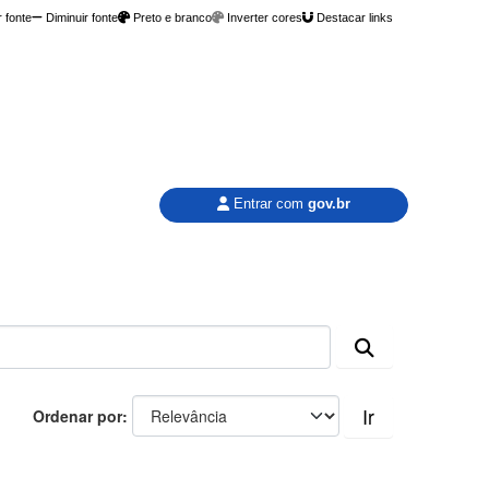
 fonte
Diminuir fonte
Preto e branco
Inverter cores
Destacar links
Entrar com
gov.br
Ir
Ordenar por