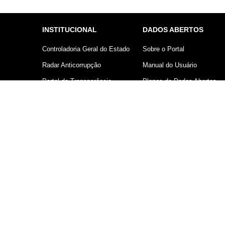
INSTITUCIONAL
DADOS ABERTOS
Controladoria Geral do Estado
Sobre o Portal
Radar Anticorrupção
Manual do Usuário
Portal da Transparência
Planos de Dados Abertos
Lei Geral de Proteção de
Declaração sobre uso de
Dados (LGPD)
Cookies
Comunicação
Controladoria Geral do Estado d