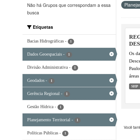
Planeja
Não há Grupos que correspondam a essa
busca
Etiquetas
REG
Bacias Hidrográficas
-
1
DES
ÁG
Os da
Dados Geoespaciais
-
1
Desce
Divisão Administrativa
-
Paulo
1
áreas
Geodados
-
1
parti
SHP
da ge
Gerência Regional
-
1
Gestão Hídrica
-
1
Planejamento Territorial
-
1
Você tam
Políticas Públicas
-
1