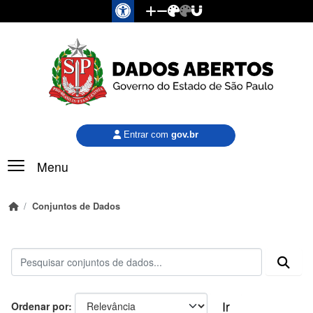
Pular para o conteúdo principal
Entrar com
gov.br
Menu
Conjuntos de Dados
Ir
Ordenar por