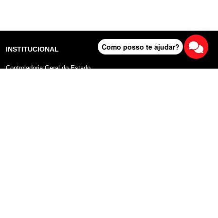
Como posso te ajudar?
INSTITUCIONAL
Controladoria Geral do Estado
Radar Anticorrupção
Portal da Transparência
Lei Geral de Proteção de Dados (LGPD)
Comunicação
DADOS ABERTOS
Sobre o Portal
Manual do Usuário
Planos de Dados Abertos