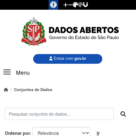
Pular para o conteúdo principal
Entrar com
gov.br
Menu
Conjuntos de Dados
Ir
Ordenar por