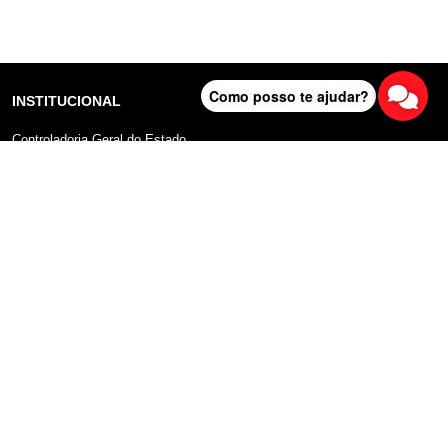
Como posso te ajudar?
INSTITUCIONAL
Controladoria Geral do Estado
Radar Anticorrupção
Portal da Transparência
Lei Geral de Proteção de Dados (LGPD)
Comunicação
DADOS ABERTOS
Sobre o Portal
Manual do Usuário
Planos de Dados Abertos